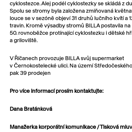
cyklostezce. Alej podél cyklostezky se skládá z dubů
Spolu se stromy byla založena zmiňovaná květnat
louce se v sezóně objeví 31 druhů lučního kvítí a 
travin. Kromě výsadby stromů BILLA postavila na
50. rovnoběžce protínající cyklostezku i dětské hř
a griloviště.
V Říčanech provozuje BILLA svůj supermarket
v Černokostelecké ulici. Na území Středočeského 
pak 39 prodejen
Pro více informací prosím kontaktujte:
Dana Bratánková
Manažerka korporátní komunikace / Tisková mluv