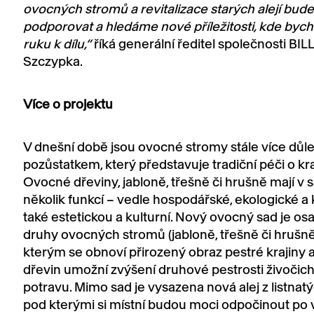
ovocných stromů a revitalizace starých alejí bud
podporovat a hledáme nové příležitosti, kde bycho
ruku k dílu,“
říká generální ředitel společnosti BIL
Szczypka.
Více o projektu
V dnešní době jsou ovocné stromy stále více důl
pozůstatkem, který představuje tradiční péči o kra
Ovocné dřeviny, jabloně, třešně či hrušně mají v
několik funkcí – vedle hospodářské, ekologické a 
také estetickou a kulturní. Nový ovocný sad je os
druhy ovocných stromů (jabloně, třešně či hrušně)
kterým se obnoví přirozený obraz pestré krajiny a
dřevin umožní zvýšení druhové pestrosti živočich
potravu. Mimo sad je vysazena nová alej z listnat
pod kterými si místní budou moci odpočinout po