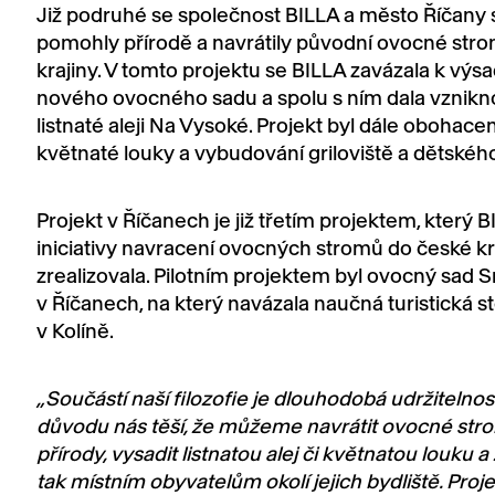
Již podruhé se společnost BILLA a město Říčany s
pomohly přírodě a navrátily původní ovocné stro
krajiny. V tomto projektu se BILLA zavázala k výs
nového ovocného sadu a spolu s ním dala vznikno
listnaté aleji Na Vysoké. Projekt byl dále obohace
květnaté louky a vybudování griloviště a dětského
Projekt v Říčanech je již třetím projektem, který 
iniciativy navracení ovocných stromů do české kr
zrealizovala. Pilotním projektem byl ovocný sad S
v Říčanech, na který navázala naučná turistická s
v Kolíně.
„
Součástí naší filozofie je dlouhodobá udržitelnost
důvodu nás těší, že můžeme navrátit ovocné str
přírody, vysadit listnatou alej či květnatou louku a
tak místním obyvatelům okolí jejich bydliště. Proj