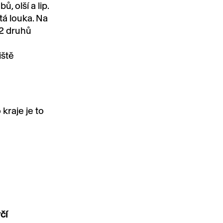
, olší a lip.
á louka. Na
12 druhů
iště
kraje je to
čí