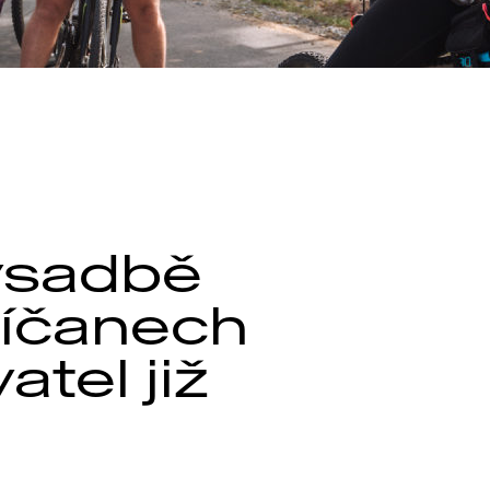
ýsadbě
Říčanech
tel již