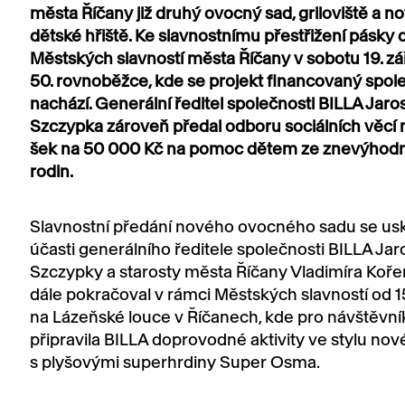
města Říčany již druhý ovocný sad, griloviště a n
dětské hřiště. Ke slavnostnímu přestřižení pásky 
Městských slavností města Říčany v sobotu 19. zá
50. rovnoběžce, kde se projekt financovaný spol
nachází. Generální ředitel společnosti BILLA Jaro
Szczypka zároveň předal odboru sociálních věcí
šek na 50 000 Kč na pomoc dětem ze znevýhod
rodin.
Slavnostní předání nového ovocného sadu se usk
účasti generálního ředitele společnosti BILLA Ja
Szczypky a starosty města Říčany Vladimíra Koř
dále pokračoval v rámci Městských slavností od 1
na Lázeňské louce v Říčanech, kde pro návštěvní
připravila BILLA doprovodné aktivity ve stylu n
s plyšovými superhrdiny Super Osma.