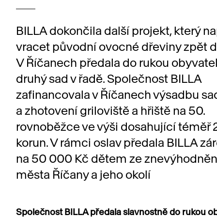
BILLA dokončila další projekt, který 
vracet původní ovocné dřeviny zpět do
V Říčanech předala do rukou obyvatel
druhý sad v řadě. Společnost BILLA
zafinancovala v Říčanech výsadbu sa
a zhotovení griloviště a hřiště na 50.
rovnoběžce ve výši dosahující téměř 
korun. V rámci oslav předala BILLA zá
na 50 000 Kč dětem ze znevýhodněn
města Říčany a jeho okolí
Společnost BILLA předala slavnostně do rukou o