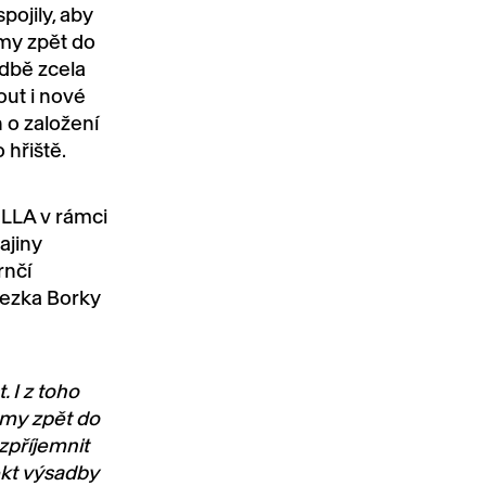
pojily, aby
my zpět do
adbě zcela
ut i nové
n o založení
 hřiště.
BILLA v rámci
ajiny
rnčí
tezka Borky
. I z toho
omy zpět do
 zpříjemnit
ekt výsadby