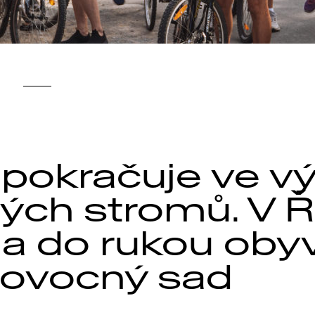
 pokračuje ve v
ých stromů. V 
a do rukou obyva
 ovocný sad