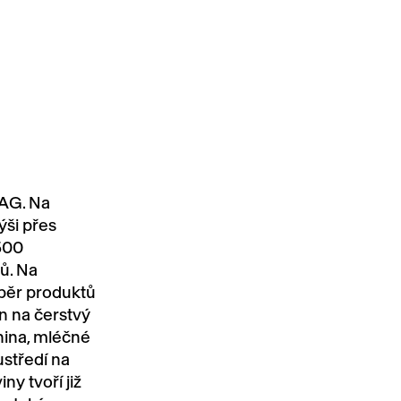
 AG. Na
ýši přes
 500
ů. Na
ýběr produktů
n na čerstvý
enina, mléčné
středí na
y tvoří již