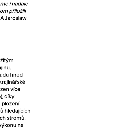
eme i nadále
m přiložili
LA Jaroslaw
ežitým
jinu.
 sadu hned
krajinářské
azen více
, díky
 plození
ů hledajících
ých stromů,
 výkonu na