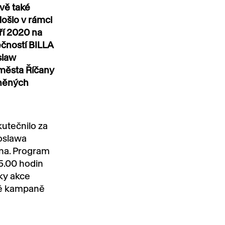
ově také
došlo v rámci
ří 2020 na
ečností BILLA
slaw
 města Říčany
něných
utečnilo za
roslawa
ena. Program
5.00 hodin
ky akce
ové kampaně