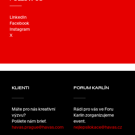
LinkedIn
Facebook
Instagram
X
KLIENTI
FORUM KARLÍN
Máte pro nás kreativní
Rádi pro vás ve Foru
výzvu?
Karlín zorganizujeme
Pošlete nám brief.
event.
havas.prague@havas.com
nejlepsilokace@havas.cz