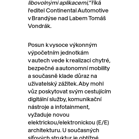
libovolnými aplikacemi,“
říká
ředitel Continental Automotive
v Brandýse nad Labem Tomáš
Vondrák.
Posun k vysoce výkonným
výpočetním jednotkám
v autech vede k realizaci chytré,
bezpečné a autonomní mobility
a současně klade důraz na
uživatelský zážitek. Aby mohl
vůz poskytovat svým cestujícím
digitální služby, komunikační
nástroje a infotainment,
vyžaduje novou
elektrickou/elektronickou (E/E)
architekturu. U současných
síťových struktur je obtížné