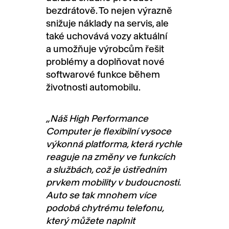
bezdrátově. To nejen výrazně
snižuje náklady na servis, ale
také uchovává vozy aktuální
a umožňuje výrobcům řešit
problémy a doplňovat nové
softwarové funkce během
životnosti automobilu.
„Náš High Performance
Computer je flexibiln
í
vysoce
výkonná platforma, která rychle
reaguje na změny ve funkc
ích
a služb
ách
, což je
ústředním
prvkem mobility
v budoucnosti.
Auto se tak mnohem více
podobá chytrému telefonu,
který můžete naplnit