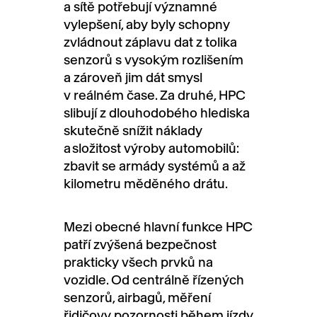
a sítě potřebují významné
vylepšení, aby byly schopny
zvládnout záplavu dat z tolika
senzorů s vysokým rozlišením
a zároveň jim dát smysl
v reálném čase. Za druhé, HPC
slibují z dlouhodobého hlediska
skutečně snížit náklady
a složitost výroby automobilů:
zbavit se armády systémů a až
kilometru měděného drátu.
Mezi obecné hlavní funkce HPC
patří zvýšená bezpečnost
prakticky všech prvků na
vozidle. Od centrálně řízených
senzorů, airbagů, měření
řidičovy pozornosti během jízdy