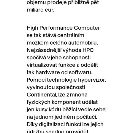
objemu prodeje přibližně pět
miliard eur.
High Performance Computer
se tak stává centrálním
mozkem celého automobilu.
Nejzásadnější výhoda HPC
spočívá v jeho schopnosti
virtualizovat funkce a oddělit
tak hardware od softwaru.
Pomocí technologie hypervizor,
vyvinoutou společností
Continental, lze z mnoha
fyzických komponent udělat
jen kusy kódu běžící vedle sebe
na jednom jediném počítači.
Díky digitalizaci funkcí lze jejich
údržbu snadno provádět