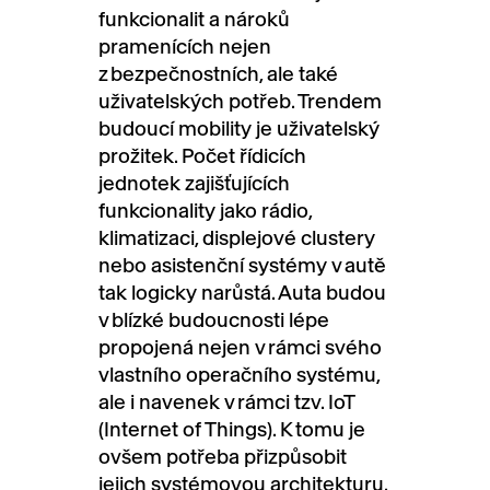
funkcionalit a nároků
pramenících nejen
z bezpečnostních, ale také
uživatelských potřeb. Trendem
budoucí mobility je uživatelský
prožitek. Počet řídicích
jednotek zajišťujících
funkcionality jako rádio,
klimatizaci, displejové clustery
nebo asistenční systémy v autě
tak logicky narůstá. Auta budou
v blízké budoucnosti lépe
propojená nejen v rámci svého
vlastního operačního systému,
ale i navenek v rámci tzv. IoT
(Internet of Things). K tomu je
ovšem potřeba přizpůsobit
jejich systémovou architekturu.