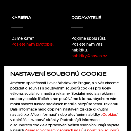
KARIÉRA
DODAVATELÉ
Dáme kafe?
Pojďme spolu růst.
Pošlete nám životopis.
Pošlete nám vaši
nabídku.
nabidky@havas.cz
NASTAVENÍ SOUBORŮ COOKIE
SLEDUJTE NÁS
Jménem společnosti Havas Worldwide Prague, a.s. vás chceme
požádat o souhlas s používáním souborů cookies pro účely
výkonu, sociálních médií a reklamy. Sociální média a reklamní
soubory cookie třetích stran používáme k tomu, abychom vám
LinkedIn
mohli nabízet funkce sociálních médií a přizpůsobenou reklamu.
Facebook
Další informace nebo doplnění nastavení získáte kliknutím
Instagram
navtlačítko „Více informací“ nebo otevřením nabídky „
Cookies
“
X
v dolní části webové stránky. Podrobnější informace
o souborech cookie a zpracování vašich osobních údajů najdete
v našich
Zásadách ochrany osobních údajů
a
používání souborů