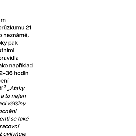
ům
průzkumu 21
to neznámé,
ky pak
utními
ravidla
jako například
12–36 hodin
čení
2
í.
„Ataky
 a to nejen
aci většiny
mocnění
enti se také
pracovní
 ovlivňuje