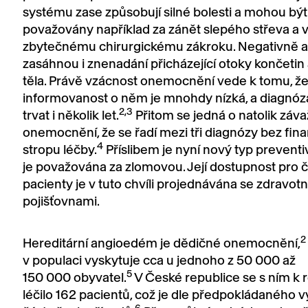
systému zase způsobují silné bolesti a mohou bý
považovány například za zánět slepého střeva a v
zbytečnému chirurgickému zákroku. Negativně al
zasáhnou i znenadání přicházející otoky končetin a
těla. Právě vzácnost onemocnění vede k tomu, ž
informovanost o něm je mnohdy nízká, a diagnóz
2,
3
trvat i několik let.
Přitom se jedná o natolik záv
onemocnění, že se řadí mezi tři diagnózy bez fin
4
stropu léčby.
Příslibem je nyní nový typ preventiv
je považována za zlomovou. Její dostupnost pro 
pacienty je v tuto chvíli projednávána se zdravotn
pojišťovnami.
2
Hereditární angioedém je dědičné onemocnění,
v populaci vyskytuje cca u jednoho z 50 000 až
5
150 000 obyvatel.
V České republice se s ním k 
léčilo 162 pacientů, což je dle předpokládaného v