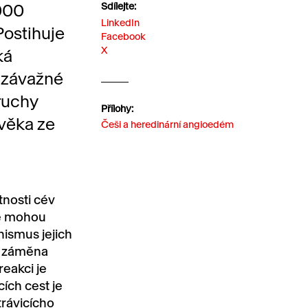
000
Sdílejte:
LinkedIn
ostihuje
Facebook
X
ká
 závažné
ruchy
Přílohy:
věka ze
Češi a heredinární angioedém
nosti cév
ce mohou
ismus jejich
ná záměna
eakci je
ích cest je
trávicícho