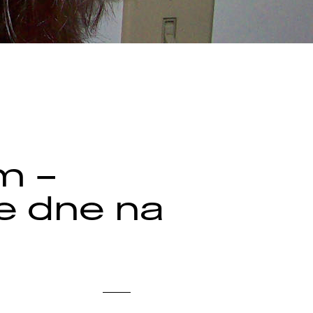
m –
ze dne na