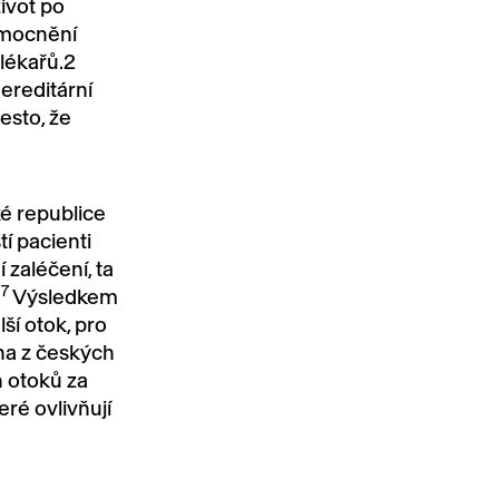
ivot po
emocnění
lékařů.2
ereditární
esto, že
é republice
í pacienti
 zaléčení, ta
7
.
Výsledkem
ší otok, pro
na z českých
 otoků za
eré ovlivňují