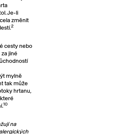
rta
l. Je-li
zcela změnit
2
estí.
vé cesty nebo
za jiné
průchodností
ýt mylně
nt tak může
otoky hrtanu,
 které
10
í.
žují na
 alergických