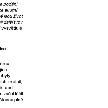
je podání
ze akutní
é jsou život
í další typy
“ vysvětluje
ice
edému
jich
nebyly
ích změnit,
řístupu
 začal léčit
išťovna plně