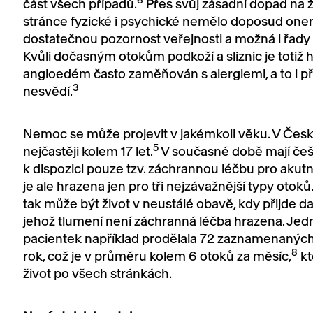
6
část všech případů.
Přes svůj zásadní dopad na ž
stránce fyzické i psychické nemělo doposud on
dostatečnou pozornost veřejnosti a možná i řady 
Kvůli dočasným otokům podkoží a sliznic je totiž h
angioedém často zaměňován s alergiemi, a to i př
3
nesvědí.
Nemoc se může projevit v jakémkoli věku. V Česk
5
nejčastěji kolem 17 let.
V současné době mají češt
k dispozici pouze tzv. záchrannou léčbu pro akutní
je ale hrazena jen pro tři nejzávažnější typy otoků
tak může být život v neustálé obavě, kdy přijde dal
jehož tlumení není záchranná léčba hrazena. Jed
pacientek například prodělala 72 zaznamenaných
8
rok, což je v průměru kolem 6 otoků za měsíc,
kt
život po všech stránkách.