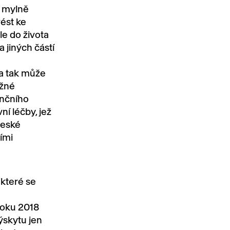
t mylně
ést ke
e do života
 jiných částí
e
a tak může
ažné
ančního
ní léčby, jež
české
ími
které se
roku 2018
ýskytu jen