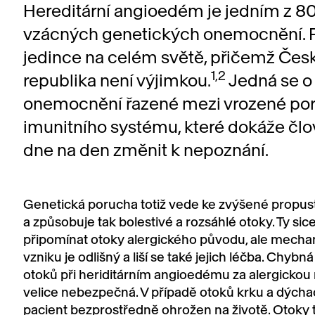
Hereditární angioedém je jedním z 8
vzácných genetických onemocnění. P
jedince na celém světě, přičemž Čes
1,2
republika není výjimkou.
Jedná se o
onemocnění řazené mezi vrozené po
imunitního systému, které dokáže člo
dne na den změnit k nepoznání.
Genetická porucha totiž vede ke zvýšené propust
a způsobuje tak bolestivé a rozsáhlé otoky. Ty si
připomínat otoky alergického původu, ale mechan
vzniku je odlišný a liší se také jejich léčba. Chyb
otoků při heriditárním angioedému za alergickou r
velice nebezpečná. V případě otoků krku a dýchac
pacient bezprostředně ohrožen na životě. Otoky 