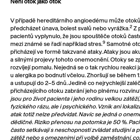
Není otok jako otok
V případě hereditárního angioedému může otok
2
předcházet únava, bolest svalů nebo vyrážka.
Z 
pacientů vyplynulo, že jsou spouštěče otoků čas
9
mezi známé se řadí například stres.
Samotné oto
přicházejí ve formě takzvané ataky. Ataky jsou ak
a silnými projevy tohoto onemocnění. Otoky se zp
rozvíjejí pomalu. Nejedná se o tak rychlou reakci 
u alergika po bodnutí včelou. Zhoršují se během 
a ustupují do 2–5 dnů. Jedině co nejrychlejší zalé
přicházejícího otoku zabrání jeho plnému rozvinut
jsou pro život pacienta i jeho rodinu velkou zátěží,
fyzického rázu, ale i psychického. Vznik ani lokaliz
atak totiž nelze předvídat. Navíc se jedná o one
dědičné. Riziko přenosu na potomka je 50 %. Paci
často setkávají s neschopností zvládat studijní a 
zátěž nebo s omezeními při volbě zaměstnání, což