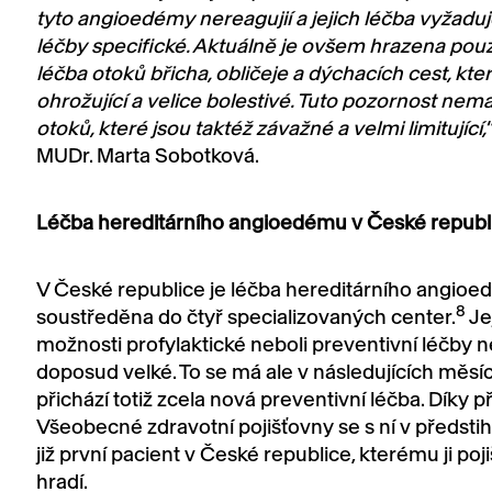
tyto angioedémy nereagujií a jejich léčba vyžadu
léčby specifické. Aktuálně je ovšem hrazena pou
léčba otoků břicha, obličeje a dýchacích cest, kter
ohrožující a velice bolestivé. Tuto pozornost nemaj
otoků, které jsou taktéž závažné a velmi limitující,
MUDr. Marta Sobotková.
Léčba hereditárního angioedému v České republ
V České republice je léčba hereditárního angio
8
soustředěna do čtyř specializovaných center.
Je
možnosti profylaktické neboli preventivní léčby 
doposud velké. To se má ale v následujících měsíc
přichází totiž zcela nová preventivní léčba. Díky p
Všeobecné zdravotní pojišťovny se s ní v předstihu
již první pacient v České republice, kterému ji poj
hradí.