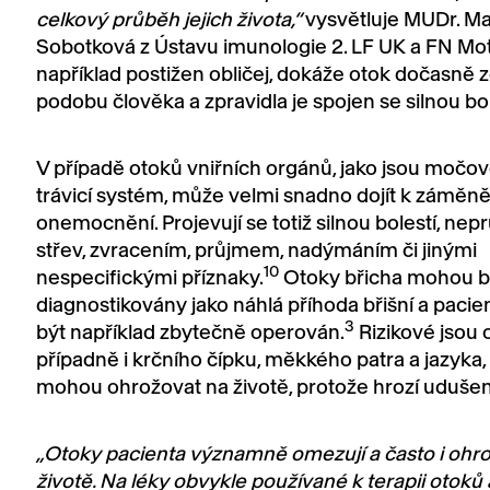
celkový průběh jejich života,“
vysvětluje MUDr. Ma
Sobotková z Ústavu imunologie 2. LF UK a FN Moto
například postižen obličej, dokáže otok dočasně 
podobu člověka a zpravidla je spojen se silnou bol
V případě otoků vniřních orgánů, jako jsou močo
trávicí systém, může velmi snadno dojít k záměně 
onemocnění. Projevují se totiž silnou bolestí, ne
střev, zvracením, průjmem, nadýmáním či jinými
10
nespecifickými příznaky.
Otoky břicha mohou b
diagnostikovány jako náhlá příhoda břišní a pacie
3
být například zbytečně operován.
Rizikové jsou 
případně i krčního čípku, měkkého patra a jazyka,
mohou ohrožovat na životě, protože hrozí udušen
„Otoky pacienta významně omezují a často i ohro
životě. Na léky obvykle používané k terapii otoků