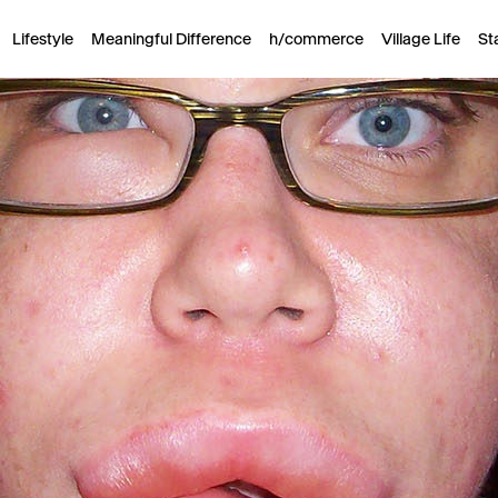
Lifestyle
Meaningful Difference
h/commerce
Village Life
St