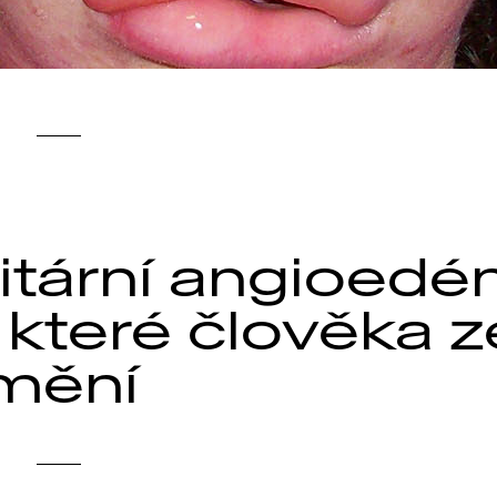
itární angioedé
 které člověka 
mění