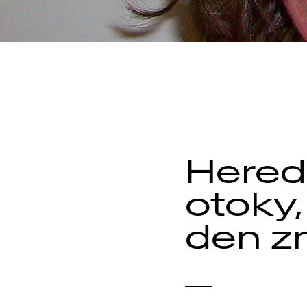
Hered
otoky,
den z