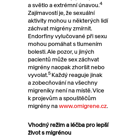
4
a světlo a extrémní únavou.
Zajímavostí je, že sexuální
aktivity mohou u některých lidí
záchvat migrény zmírnit.
Endorfiny vylučované při sexu
mohou pomáhat s tlumením
bolesti. Ale pozor, u jiných
pacientů může sex záchvat
migrény naopak zhoršit nebo
5
vyvolat.
Každý reaguje jinak
a zobecňování na všechny
migreniky není na místě. Více
k projevům a spouštěčům
migrény na
www.omigrene.cz
.
Vhodný režim a léčba pro lepší
život s migrénou