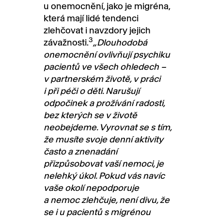
u onemocnění, jako je migréna,
která mají lidé tendenci
zlehčovat i navzdory jejich
3
závažnosti.
„Dlouhodobá
onemocnění ovlivňují psychiku
pacientů ve všech ohledech –
v partnerském životě, v práci
i při péči o děti. Narušují
odpočinek a prožívání radosti,
bez kterých se v životě
neobejdeme. Vyrovnat se s tím,
že musíte svoje denní aktivity
často a znenadání
přizpůsobovat vaší nemoci, je
nelehký úkol. Pokud vás navíc
vaše okolí nepodporuje
a nemoc zlehčuje, není divu, že
se i u pacientů s migrénou