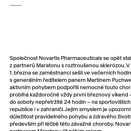
Společnost Novartis Pharmaceuticals se opět sta
z partnerů Maratonu s roztroušenou sklerózou. V
1. března se zaměstnanci sešli ve večerních hodi
s generálním ředitelem panem Martinem Puchwe
aktivním pohybem podpořili nemocné touto chor
probíhá každoročně vždy první březnový víkend 
do soboty nepřetržitě 24 hodin – na sportovištích
republice i v zahraničí. Jejím smyslem je upozorni
důležitost pravidelného pohybu a zdravého životn
především při léčbě této závažné choroby. Novart