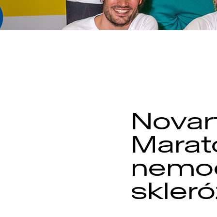
Novar
Marat
nemoc
skler