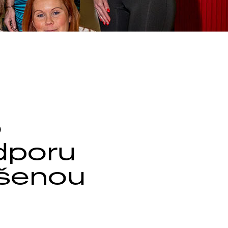
o
dporu
ušenou