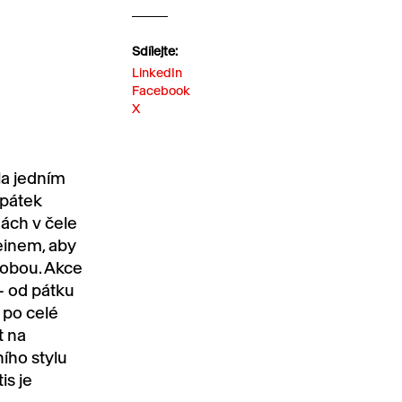
Sdílejte:
LinkedIn
Facebook
X
la jedním
 pátek
nách v čele
inem, aby
obou. Akce
– od pátku
 po celé
t na
ího stylu
is je