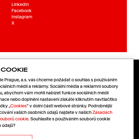
LinkedIn
Facebook
Instagram
X
 COOKIE
DODAVATELÉ
SLEDUJTE
 Prague, a.s. vás chceme požádat o souhlas s používáním
NÁS
ciálních médií a reklamy. Sociální média a reklamní soubory
mu, abychom vám mohli nabízet funkce sociálních médií
Pojďme spolu růst.
mace nebo doplnění nastavení získáte kliknutím navtlačítko
LinkedIn
Pošlete nám vaši nabídku.
dky „
Cookies
“ v dolní části webové stránky. Podrobnější
Facebook
nabidky@havas.cz
cování vašich osobních údajů najdete v našich
Zásadách
Instagram
souborů cookie
. Souhlasíte s používáním souborů cookie
X
h údajů?
Pressroom