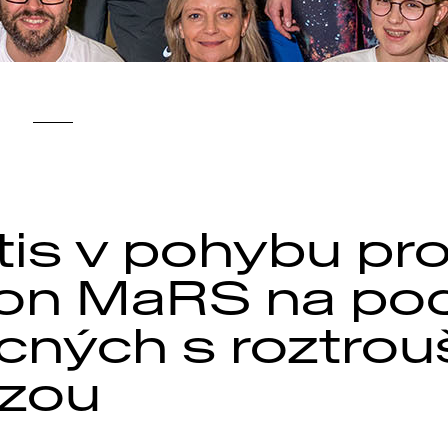
tis v pohybu pr
on MaRS na po
ných s roztro
ózou