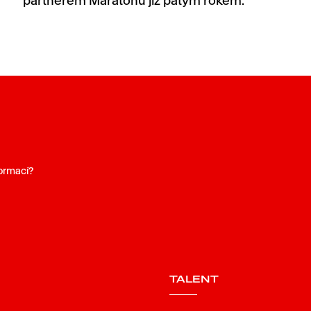
partnerem Maratonu již pátým rokem.
formací?
TALENT