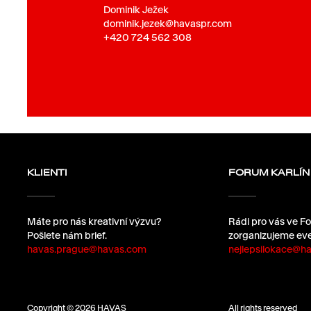
Dominik Ježek
dominik.jezek@havaspr.com
+420 724 562 308
KLIENTI
FORUM KARLÍN
Máte pro nás kreativní výzvu?
Rádi pro vás ve Fo
Pošlete nám brief.
zorganizujeme eve
havas.prague@havas.com
nejlepsilokace@ha
Copyright © 2026 HAVAS
All rights reserved