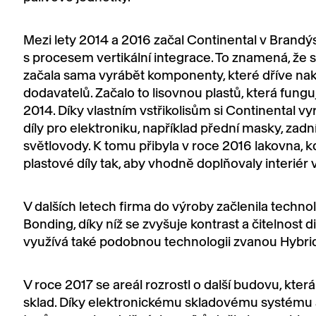
Mezi lety 2014 a 2016 začal Continental v Brandý
s procesem vertikální integrace. To znamená, že s
začala sama vyrábět komponenty, které dříve na
dodavatelů. Začalo to lisovnou plastů, která fungu
2014. Díky vlastním vstřikolisům si Continental vy
díly pro elektroniku, například přední masky, zadn
světlovody. K tomu přibyla v roce 2016 lakovna, kd
plastové díly tak, aby vhodně doplňovaly interiér 
V dalších letech firma do výroby začlenila technol
Bonding, díky níž se zvyšuje kontrast a čitelnost d
využívá také podobnou technologii zvanou Hybri
V roce 2017 se areál rozrostl o další budovu, která
sklad. Díky elektronickému skladovému systému