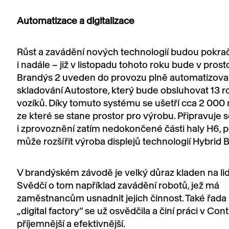
Automatizace a digitalizace
Růst a zavádění nových technologií budou pokra
i nadále – již v listopadu tohoto roku bude v pros
Brandýs 2 uveden do provozu plně automatizov
skladování Autostore, který bude obsluhovat 13 r
vozíků. Díky tomuto systému se ušetří cca 2 000 
ze které se stane prostor pro výrobu. Připravuje 
i zprovoznění zatím nedokončené části haly H6, 
může rozšířit výroba displejů technologií Hybrid B
V brandýském závodě je velký důraz kladen na lid
Svědčí o tom například zavádění robotů, jež má
zaměstnancům usnadnit jejich činnost. Také řada
„digital factory“ se už osvědčila a činí práci v Con
příjemnější a efektivnější.