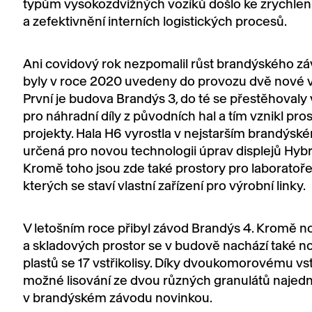
typům vysokozdvižných vozíků došlo ke zrychlen
a zefektivnění interních logistických procesů.
Ani covidový rok nezpomalil růst brandýského záv
byly v roce 2020 uvedeny do provozu dvě nové v
První je budova Brandýs 3, do té se přestěhovaly 
pro náhradní díly z původních hal a tím vznikl pro
projekty. Hala H6 vyrostla v nejstarším brandýské
určená pro novou technologii úprav displejů Hybr
Kromě toho jsou zde také prostory pro laboratoře 
kterých se staví vlastní zařízení pro výrobní linky.
V letošním roce přibyl závod Brandýs 4. Kromě n
a skladových prostor se v budově nachází také no
plastů se 17 vstřikolisy. Díky dvoukomorovému vst
možné lisování ze dvou různých granulátů najedn
v brandýském závodu novinkou.