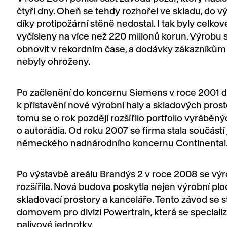
čtyři dny. Oheň se tehdy rozhořel ve skladu, do vý
díky protipožární stěně nedostal. I tak byly celko
vyčísleny na více než 220 milionů korun. Výrobu 
obnovit v rekordním čase, a dodávky zákazníkům
nebyly ohroženy.
Po začlenění do koncernu Siemens v roce 2001 d
k přistavění nové výrobní haly a skladových prosto
tomu se o rok později rozšířilo portfolio vyráběn
o autorádia. Od roku 2007 se firma stala součástí
německého nadnárodního koncernu Continental
Po výstavbě areálu Brandýs 2 v roce 2008 se vý
rozšířila. Nová budova poskytla nejen výrobní ploc
skladovací prostory a kanceláře. Tento závod se s
domovem pro divizi Powertrain, která se speciali
palivové jednotky.