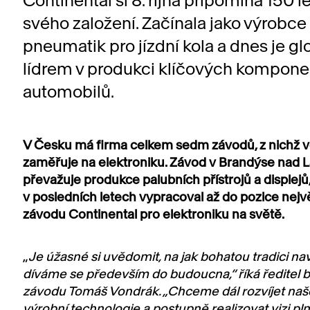
Continental si 8. října připomíná 150 l
svého založení. Začínala jako výrobce
pneumatik pro jízdní kola a dnes je g
lídrem v produkci klíčových kompone
automobilů.
V Česku má firma celkem sedm závodů, z nichž v
zaměřuje na elektroniku. Závod v Brandýse nad 
převažuje produkce palubních přístrojů a displejů,
v posledních letech vypracoval až do pozice nejv
závodu Continental pro elektroniku na světě.
„
Je úžasné si uvědomit, na jak bohatou tradici na
díváme se především do budoucna,“ říká ředitel
závodu Tomáš Vondrák. „Chceme dál rozvíjet naše
výrobní technologie a postupně realizovat vizi pln