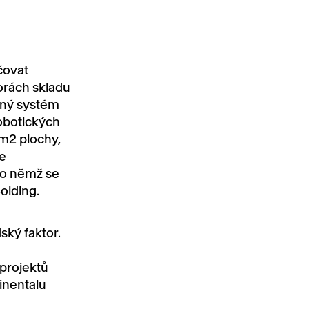
čovat
torách skladu
aný systém
obotických
m2 plochy,
se
po němž se
olding.
ský faktor.
 projektů
tinentalu