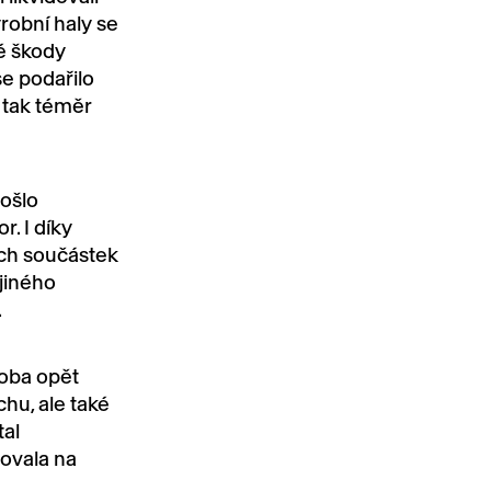
robní haly se
vé škody
se podařilo
 tak téměr
ošlo
r. I díky
ých součástek
 jiného
.
roba opět
hu, ale také
tal
zovala na