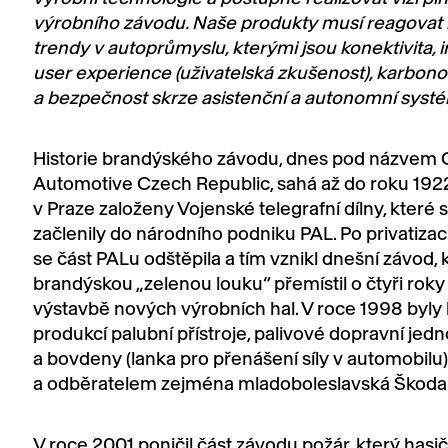
výrobního závodu. Naše produkty musí reagovat 
trendy v autoprůmyslu, kterými jsou konektivita, in
user experience (uživatelská zkušenost), karbono
a bezpečnost skrze asistenční a autonomní syst
Historie brandýského závodu, dnes pod názvem 
Automotive Czech Republic, sahá až do roku 1922
v Praze založeny Vojenské telegrafní dílny, které
začlenily do národního podniku PAL. Po privatizac
se část PALu odštěpila a tím vznikl dnešní závod, 
brandýskou „zelenou louku“ přemístil o čtyři roky 
výstavbě nových výrobních hal. V roce 1998 byly 
produkcí palubní přístroje, palivové dopravní jed
a bovdeny (lanka pro přenášení síly v automobilu)
a odběratelem zejména mladoboleslavská Škoda
V roce 2001 poničil část závodu požár, který hasiči