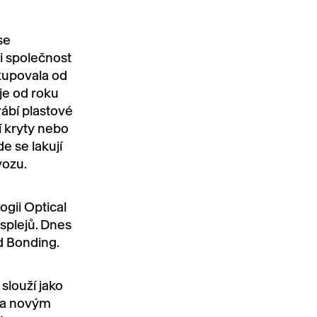
se
i společnost
kupovala od
je od roku
rábí plastové
í kryty nebo
e se lakují
vozu.
ogii Optical
isplejů. Dnes
d Bonding.
 slouží jako
 a novým