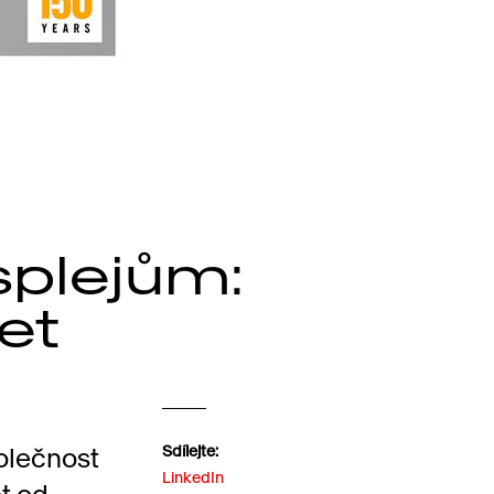
splejům:
et
olečnost
Sdílejte:
LinkedIn