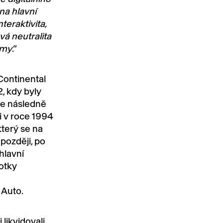
na hlavní
teraktivita,
vá neutralita
émy
.“
Continental
, kdy byly
 se následně
i v roce 1994
který se na
později, po
hlavní
notky
 Auto.
 likvidovali