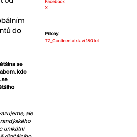
et od
Facebook
X
lobálním
ntů do
Přílohy:
TZ_Continental slaví 150 let
ětšina se
Labem, kde
 se
ětšího
vazujeme, ale
 brandýského
 unikátní
ě digitálního