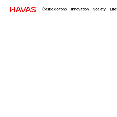
Česko do toho
Innovation
Society
Life
Držíme palce demokracii