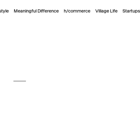
style
Meaningful Difference
h/commerce
Village Life
Startups
Ve více lidech jsou výlety
zábavnější