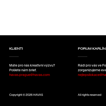
KLIENTI
FORUM KARLÍN
Máte pro nás kreativní výzvu?
Rádi pro vás ve Fo
Pošlete nám brief.
zorganizujeme eve
havas.prague@havas.com
nejlepsilokace@ha
Copyright © 2026 HAVAS
All rights reserved