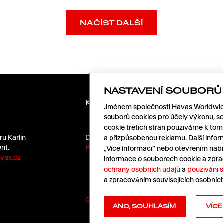
NAČÍST DALŠÍ
NASTAVENÍ SOUBORŮ
KARIÉRA
Jménem společnosti Havas Worldwide
souborů cookies pro účely výkonu, so
cookie třetích stran používáme k to
ru Karlín
Dáme kafe?
a přizpůsobenou reklamu. Další infor
nt.
Pošlete nám životopis.
„Více informací“ nebo otevřením nabí
vas.cz
informace o souborech cookie a zpra
ochrany osobních údajů
a
používání 
a zpracováním souvisejících osobníc
Cookies
|
Ochrana údajů
ANO, SOUHLASÍM
VÍCE