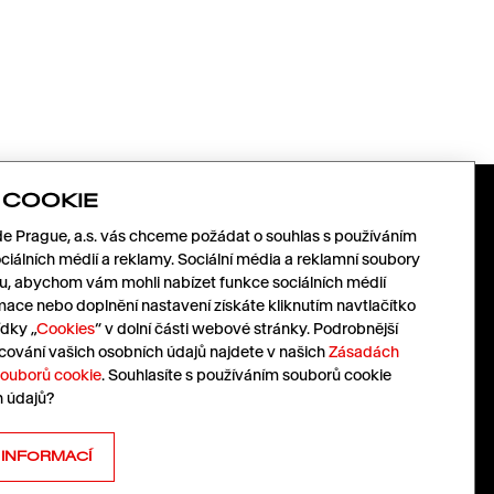
 COOKIE
DODAVATELÉ
SLEDUJTE
 Prague, a.s. vás chceme požádat o souhlas s používáním
NÁS
ciálních médií a reklamy. Sociální média a reklamní soubory
mu, abychom vám mohli nabízet funkce sociálních médií
Pojďme spolu růst.
mace nebo doplnění nastavení získáte kliknutím navtlačítko
LinkedIn
Pošlete nám vaši nabídku.
dky „
Cookies
“ v dolní části webové stránky. Podrobnější
Facebook
nabidky@havas.cz
cování vašich osobních údajů najdete v našich
Zásadách
Instagram
souborů cookie
. Souhlasíte s používáním souborů cookie
X
h údajů?
Pressroom
Cz
|
En
 INFORMACÍ