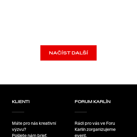
NAČÍST DALŠÍ
KLIENTI
FORUM KARLÍN
Máte pro nás kreativní
Rádi pro vás ve Foru
výzvu?
Karlín zorganizujeme
Pošlete nám brief.
event.