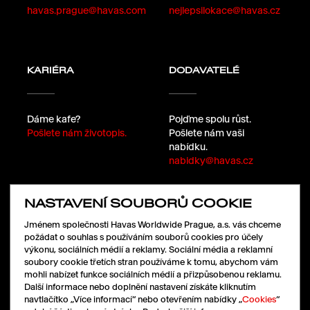
havas.prague@havas.com
nejlepsilokace@havas.cz
KARIÉRA
DODAVATELÉ
Dáme kafe?
Pojďme spolu růst.
Pošlete nám životopis.
Pošlete nám vaši
nabídku.
nabidky@havas.cz
NASTAVENÍ SOUBORŮ COOKIE
SLEDUJTE NÁS
Jménem společnosti Havas Worldwide Prague, a.s. vás chceme
požádat o souhlas s používáním souborů cookies pro účely
výkonu, sociálních médií a reklamy. Sociální média a reklamní
soubory cookie třetích stran používáme k tomu, abychom vám
LinkedIn
mohli nabízet funkce sociálních médií a přizpůsobenou reklamu.
Facebook
Další informace nebo doplnění nastavení získáte kliknutím
Instagram
navtlačítko „Více informací“ nebo otevřením nabídky „
Cookies
“