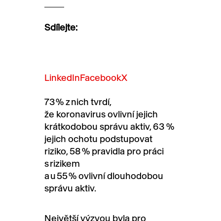
Sdílejte:
LinkedIn
Facebook
X
73
% z nich tvrdí,
že koronavirus ovlivní jejich
krátkodobou správu aktiv, 63
%
jejich ochotu
podstupovat
riziko, 58
% pravidla pro práci
s rizikem
a
u
55
%
ovlivní
dlouhodobou
správu aktiv.
Největší výzvou byla pro