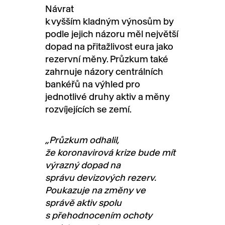
Návrat
k
vyšším
kladným
výnosům by
podle jejich názoru měl největší
dopad na přitažlivost eura jako
rezervní měny. Průzkum také
zahrnuje
názory centrálních
bankéřů na výhled pro
jednotlivé druhy aktiv a
měny
rozvíjejících se
zemí
.
„Průzkum odhalil,
že
koronavirová krize
bude mít
výrazný dopad na
správu
devizových
rezerv.
Poukazuje na změny
ve
správě
aktiv spolu
s přehodnocením
ochoty