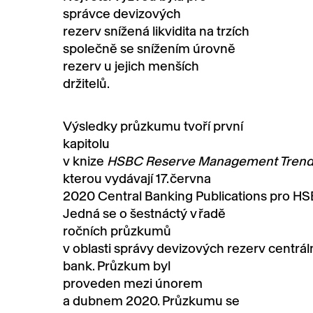
správce devizových
rezerv
snížená likvidita na trzích
společně se snížením úrovně
rezerv u jejich menších
držitelů.
Výsledky
průzkumu
tvoří první
kapitolu
v knize
HSBC Reserve Management Trend
kterou vydávají 17.
června
2020 Central Banking Publications
pro
HS
Jedná se o
šestnáctý
v
řadě
ročních p
růzkumů
v oblasti
správy
devizových
rezerv
centrál
bank
. Průzkum byl
proveden
mezi
únor
em
a
dubn
em
2020.
Průzkumu se