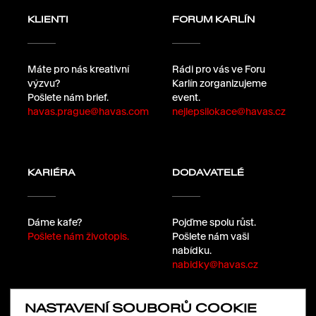
KLIENTI
FORUM KARLÍN
Máte pro nás kreativní
Rádi pro vás ve Foru
výzvu?
Karlín zorganizujeme
Pošlete nám brief.
event.
havas.prague@havas.com
nejlepsilokace@havas.cz
KARIÉRA
DODAVATELÉ
Dáme kafe?
Pojďme spolu růst.
Pošlete nám životopis.
Pošlete nám vaši
nabídku.
nabidky@havas.cz
NASTAVENÍ SOUBORŮ COOKIE