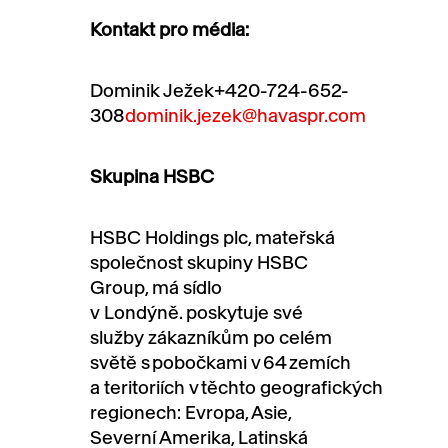
Kontakt pro média:
Dominik Ježek
+420-724-652-
308
dominik.jezek@havaspr.com
Skupina HSBC
HSBC Holdings plc, mateřská
společnost skupiny HSBC
Group, má sídlo
v Londýně.
poskytuje své
služby zákazníkům po celém
světě s pobočkami v
64
zemích
a teritoriích
v těchto
geografických
regionech: Evropa, Asie,
Severní Amerika, Latinská