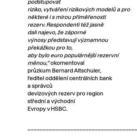
podstupovat
riziko
,
vytváření
rizikový
ch
model
ů
a
pro
některé i
s
mírou přiměřenosti
rezerv.
Respondenti též jasně
dali najevo
, že záporné
výnosy
představují
významnou
překážkou pro to,
aby
bylo
euro
populárnější
rezervní
měn
ou,
“
okomentoval
průzkum
Bernard Altschuler,
ředitel
oddělení
centrální
ch
bank
a správc
ů
devizových
rezerv
pro region
střední a východní
Evropy
v
HSBC
.
___________________________________