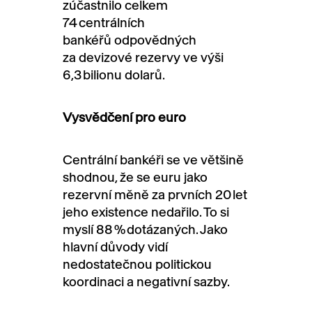
zúčastnilo
celkem
74
centrálních
bankéřů
odpovědných
za
devizové
rezervy ve výši
6,3
bilionu dolarů.
Vysvědčení pro euro
Centrální bankéři se ve většině
shodnou, že se euru jako
rezervní měně za prvních
20
let
jeho existence nedařilo. To si
myslí 88
% dotázaných. Jako
hlavní důvody vidí
nedostatečnou politickou
koordinaci a negativní sazby.