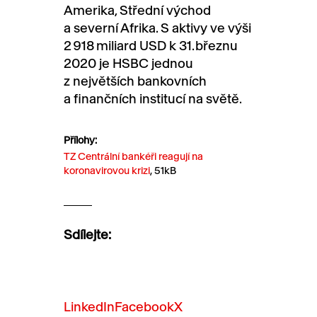
Amerika, Střední východ
a severní Afrika. S aktivy
ve výši
2
918
miliard USD k 31.
březnu
2020 je HSBC jednou
z největších bankovních
a finančních
institucí
na světě.
Přílohy:
TZ Centrální bankéři reagují na
koronavirovou krizi
, 51kB
Sdílejte:
LinkedIn
Facebook
X