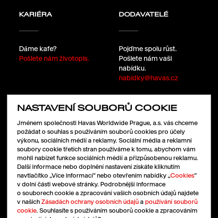
KARIÉRA
DODAVATELÉ
Dáme kafe?
Pojďme spolu růst.
Pošlete nám životopis.
Pošlete nám vaši
nabídku.
nabidky@havas.cz
NASTAVENÍ SOUBORŮ COOKIE
SLEDUJTE NÁS
Jménem společnosti Havas Worldwide Prague, a.s. vás chceme
požádat o souhlas s používáním souborů cookies pro účely
výkonu, sociálních médií a reklamy. Sociální média a reklamní
soubory cookie třetích stran používáme k tomu, abychom vám
LinkedIn
mohli nabízet funkce sociálních médií a přizpůsobenou reklamu.
Facebook
Další informace nebo doplnění nastavení získáte kliknutím
Instagram
navtlačítko „Více informací“ nebo otevřením nabídky „
Cookies
“
X
v dolní části webové stránky. Podrobnější informace
o souborech cookie a zpracování vašich osobních údajů najdete
v našich
Zásadách ochrany osobních údajů
a
používání souborů
cookie
. Souhlasíte s používáním souborů cookie a zpracováním