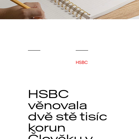
HSBC
HSBC
věnovala
dvě stě tisíc
korun
Člověku v