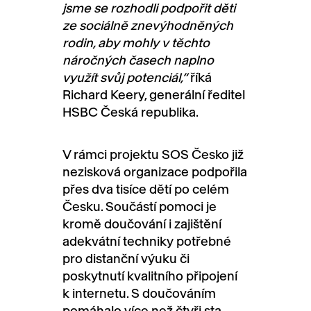
jsme se rozhodli podpořit děti
ze sociálně znevýhodněných
rodin, aby mohly v těchto
náročných časech naplno
využít svůj potenciál,“
říká
Richard Keery, generální ředitel
HSBC Česká republika.
V rámci projektu SOS Česko již
nezisková organizace podpořila
přes dva tisíce dětí po celém
Česku. Součástí pomoci je
kromě doučování i zajištění
adekvátní techniky potřebné
pro distanční výuku či
poskytnutí kvalitního připojení
k internetu. S doučováním
pomáhalo více než čtyři sta