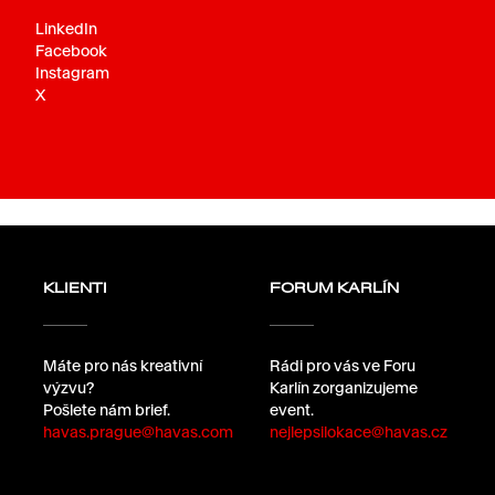
LinkedIn
Facebook
Instagram
X
KLIENTI
FORUM KARLÍN
Máte pro nás kreativní
Rádi pro vás ve Foru
výzvu?
Karlín zorganizujeme
Pošlete nám brief.
event.
havas.prague@havas.com
nejlepsilokace@havas.cz