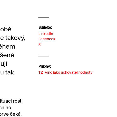
době
Sdílejte:
LinkedIn
e takový,
Facebook
X
 během
ušené
ují
Přílohy:
ou tak
TZ_Víno jako uchovatel hodnoty
uaci rostl
čního
prve čeká,