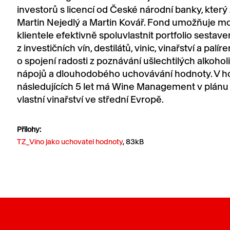
investorů s licencí od České národní banky, který z
Martin Nejedlý a Martin Kovář. Fond umožňuje mo
klientele efektivně spoluvlastnit portfolio sestav
z investičních vín, destilátů, vinic, vinařství a palíre
o spojení radosti z poznávání ušlechtilých alkoho
nápojů a dlouhodobého uchovávání hodnoty. V h
následujících 5 let má Wine Management v plánu
vlastní vinařství ve střední Evropě.
Přílohy:
TZ_Víno jako uchovatel hodnoty
, 83kB