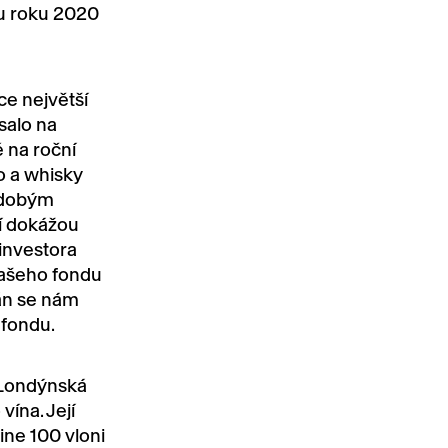
lu roku 2020
ce největší
salo na
 na roční
o a whisky
hodobým
í dokážou
 investora
ašeho fondu
lán se nám
 fondu.
 Londýnská
vína. Její
ine 100 vloni