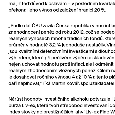
má již teď důvod k oslavám – v posledním kvartá
překonal jeho výnos od založení hranici 20 %.
„Podle dat ČSÚ zažila Česká republika vinou infla
znehodnocení peněz od roku 2012, což se podep
reálných výnosech mnoha tradičních fondů, které
průměr v hodnotě 3,2 % jednoduše nestačily. Vín
jsou kvalitními defenzivními investicemi s dlou
výhledem, které při pečlivém výběru a skladován
nejen uchovat hodnotu proti inflaci, ale i odměnit
reálným zhodnocením vložených peněz. Cílem n
je dosahovat ročního výnosu 4 až 10 % a tento p
daří naplňovat,“ říká Martin Kovář, spoluzakladatel
Nárůst hodnoty investičního alkoholu potvrzuje i
burza Liv-ex, která tvoří středobod investování do 
index stovky nejprestižnějších lahví Liv-ex Fine W