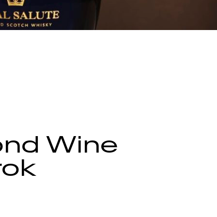
ond Wine
rok