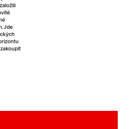
aložili
vité
ené
n. Jde
lických
orizontu
 zakoupit