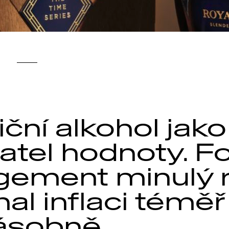
iční alkohol jako
atel hodnoty. F
ement minulý 
al inflaci téměř
ásobně