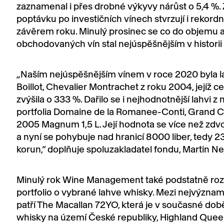
zaznamenal i přes drobné výkyvy nárůst o 5,4 %.
poptávku po investičních vínech stvrzují i rekord
závěrem roku. Minulý prosinec se co do objemu 
obchodovaných vín stal nejúspěšnějším v historii 
„Naším nejúspěšnějším vínem v roce 2020 byla l
Boillot, Chevalier Montrachet z roku 2004, jejíž ce
zvýšila o 333 %. Dařilo se i nejhodnotnější lahvi z
portfolia Domaine de la Romanee-Conti, Grand C
2005 Magnum 1,5 L. Její hodnota se více než zdvo
a nyní se pohybuje nad hranicí 8000 liber, tedy 
korun,“ doplňuje spoluzakladatel fondu, Martin Ne
Minulý rok Wine Management také podstatně rozš
portfolio o vybrané lahve whisky. Mezi nejvýzna
patří The Macallan 72YO, která je v současné dob
whisky na území České republiky, Highland Quee