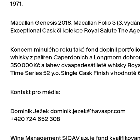
1971,
Macallan Genesis 2018, Macallan Folio 3 (3. vydán
Exceptional Cask či kolekce Royal Salute The Age C
Koncem minulého roku také fond doplnil portfolio 
whisky z palíren Caperdonich a Longmorn dohr
350 000 Kč a lahev dvaapadesátileté whisky Roya
Time Series 52 y.o. Single Cask Finish v hodnotě
Kontakt pro média:
Dominik Ježek dominik.jezek@havaspr.com
+420 724 652 308
Wine Management SICAV a.s. je fond kvalifikova