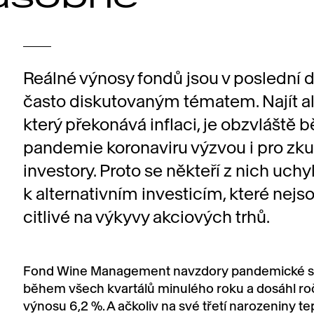
Reálné výnosy fondů jsou v poslední 
často diskutovaným tématem. Najít al
který překonává inflaci, je obzvláště
pandemie koronaviru výzvou i pro zk
investory. Proto se někteří z nich uchyl
k alternativním investicím, které nejs
citlivé na výkyvy akciových trhů.
Fond Wine Management navzdory pandemické sit
během všech kvartálů minulého roku a dosáhl ro
výnosu 6,2 %. A ačkoliv na své třetí narozeniny te