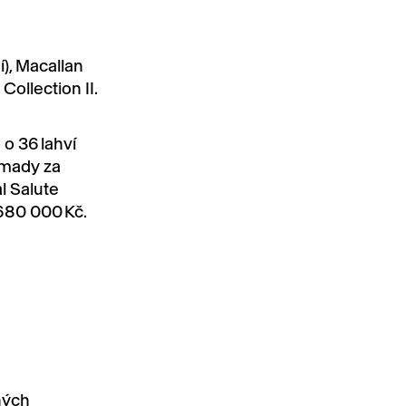
í), Macallan
ollection II.
o 36 lahví
omady za
l Salute
 680 000 Kč.
ných