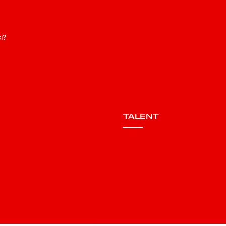
í?
TALENT