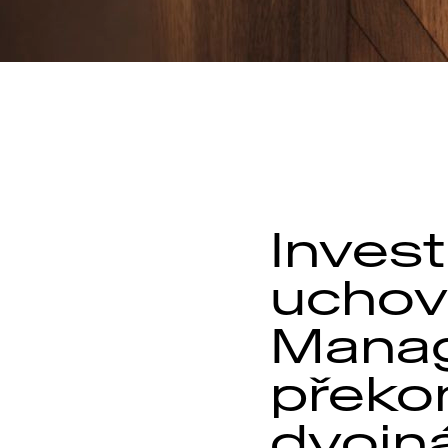
Invest
uchov
Manag
překon
dvojn