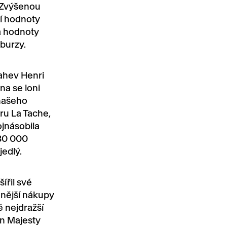
 Zvýšenou
ní hodnoty
a hodnoty
burzy.
ahev Henri
na se loni
 našeho
ru La Tache,
jnásobila
230 000
jedlý.
ířil své
mnější nákupy
ě nejdražší
n Majesty