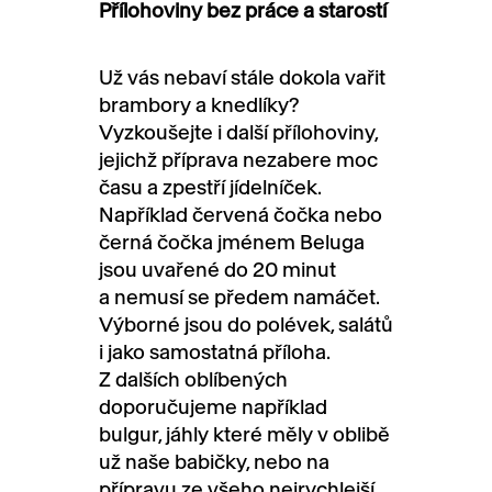
Přílohoviny bez práce a starostí
Už vás nebaví stále dokola vařit
brambory a knedlíky?
Vyzkoušejte i další přílohoviny,
jejichž příprava nezabere moc
času a zpestří jídelníček.
Například červená čočka nebo
černá čočka jménem Beluga
jsou uvařené do 20 minut
a nemusí se předem namáčet.
Výborné jsou do polévek, salátů
i jako samostatná příloha.
Z dalších oblíbených
doporučujeme například
bulgur, jáhly které měly v oblibě
už naše babičky, nebo na
přípravu ze všeho nejrychlejší