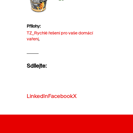
Přílohy:
TZ_Rychlé řešení pro vaše domácí
vaření
,
Sdílejte:
LinkedIn
Facebook
X