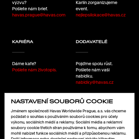
výzvu?
Karlín zorganizujeme
Pošlete nám brief.
event.
havas.prague@havas.com
nejlepsilokace@havas.cz
KARIÉRA
DODAVATELÉ
Dáme kafe?
Pojďme spolu růst.
Pošlete nám životopis.
Pošlete nám vaši
nabídku.
nabidky@havas.cz
NASTAVENÍ SOUBORŮ COOKIE
SLEDUJTE NÁS
Jménem společnosti Havas Worldwide Prague, a.s. vás chceme
požádat o souhlas s používáním souborů cookies pro účely
výkonu, sociálních médií a reklamy. Sociální média a reklamní
soubory cookie třetích stran používáme k tomu, abychom vám
LinkedIn
mohli nabízet funkce sociálních médií a přizpůsobenou reklamu.
Facebook
Další informace nebo doplnění nastavení získáte kliknutím