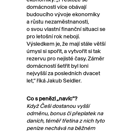
domácnosti více obávají
budoucího vývoje ekonomiky
a růstu nezaměstnanosti,
o svou vlastní finanční situaci se
pro letošní rok nebojí.
Výsledkem je, že mají stále větší
úmysl si spořit, a vytvořit si tak
rezervu pro nejisté časy. Záměr
domácností šetřit byl loni
nejvyšší za posledních dvacet
let,“ říká Jakub Seidler.
Co s penězi „navíc“?
Když Češi dostanou vyšší
odměnu, bonus či přeplatek na
daních, téměř třetina z nich tyto
peníze nechává na běžném