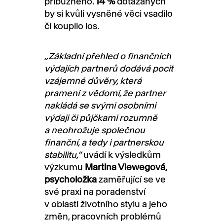
příbuzného.
14 %
dotázaných
by si kvůli vysněné věci vsadilo
či koupilo los.
„Základní přehled o finančních
výdajích partnerů dodává pocit
vzájemné důvěry, která
pramení z vědomí, že partner
nakládá se svými osobními
výdaji či půjčkami rozumně
a neohrožuje společnou
finanční, a tedy i partnerskou
stabilitu,“
uvádí k výsledkům
výzkumu
Martina Viewegová,
psycholožka
zaměřující se ve
své praxi na poradenství
v oblasti životního stylu a jeho
změn, pracovních problémů