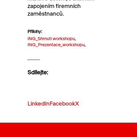
zapojením firemních
zaměstnanců.
Přílohy:
ING_Shrnutí workshopu
,
ING_Prezentace_workshopu
,
Sdílejte:
LinkedIn
Facebook
X