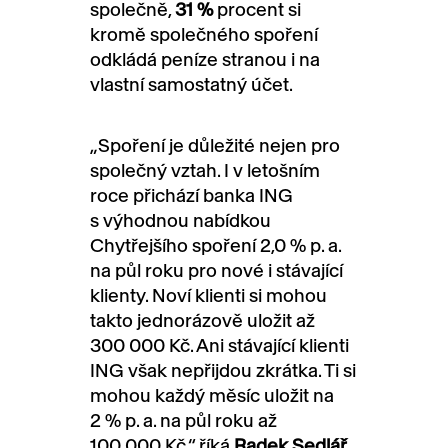
společně,
31 %
procent si
kromě společného spoření
odkládá peníze stranou i na
vlastní samostatný účet.
„Spoření je důležité nejen pro
společný vztah. I v letošním
roce přichází banka ING
s výhodnou nabídkou
Chytřejšího spoření 2,0 % p. a.
na půl roku pro nové i stávající
klienty. Noví klienti si mohou
takto jednorázově uložit až
300 000 Kč. Ani stávající klienti
ING však nepřijdou zkrátka. Ti si
mohou každý měsíc uložit na
2 % p. a. na půl roku až
100 000 Kč,“ říká
Radek Sedlář,