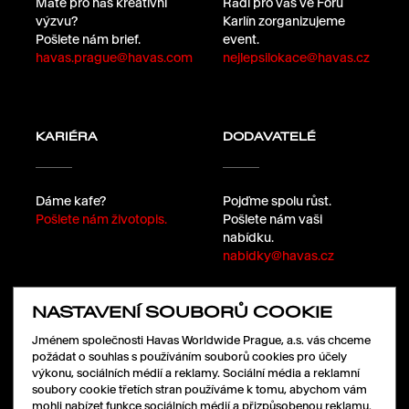
Máte pro nás kreativní
Rádi pro vás ve Foru
výzvu?
Karlín zorganizujeme
Pošlete nám brief.
event.
havas.prague@havas.com
nejlepsilokace@havas.cz
KARIÉRA
DODAVATELÉ
Dáme kafe?
Pojďme spolu růst.
Pošlete nám životopis.
Pošlete nám vaši
nabídku.
nabidky@havas.cz
NASTAVENÍ SOUBORŮ COOKIE
SLEDUJTE NÁS
Jménem společnosti Havas Worldwide Prague, a.s. vás chceme
požádat o souhlas s používáním souborů cookies pro účely
výkonu, sociálních médií a reklamy. Sociální média a reklamní
soubory cookie třetích stran používáme k tomu, abychom vám
LinkedIn
mohli nabízet funkce sociálních médií a přizpůsobenou reklamu.