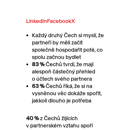
LinkedIn
Facebook
X
Každý druhý Čech si myslí, že
partneři by měli začít
společně hospodařit poté, co
spolu začnou bydlet
83 %
Čechů tvrdí, že mají
alespoň částečný přehled
o účtech svého partnera
63 %
Čechů říká, že si na
vysněnou věc dokáže spořit,
jakkoli dlouho je potřeba
40 %
z Čechů žijících
v partnerském vztahu spoří