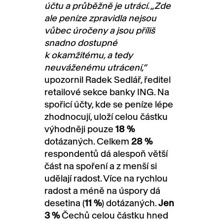
účtu a průběžně je utrácí. „Zde
ale peníze zpravidla nejsou
vůbec úročeny a jsou příliš
snadno dostupné
k okamžitému, a tedy
neuváženému utrácení,“
upozornil Radek Sedlář, ředitel
retailové sekce banky ING. Na
spořicí účty, kde se peníze lépe
zhodnocují, uloží celou částku
výhodněji pouze
18 %
dotázaných. Celkem
28 %
respondentů dá alespoň větší
část na spoření a z menší si
udělají radost. Více na rychlou
radost a méně na úspory dá
desetina (
11 %
) dotázaných.
Jen
3 %
Čechů celou částku hned