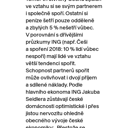
ve vztahu si se svým partnerem
i společně spoří. Ostatní si
peníze šetří pouze odděleně
a zbylých 5 % nešetří vůbec.
V porovnání s dřívějšími
průzkumy ING (např. Češi
a spoření 2018: 10 % lidí vůbec
nespoří) mají lidé ve vztahu
větší tendenci spořit.
Schopnost partnerů spořit
může ovlivňovat i dvojí příjem
a sdílené náklady. Podle
hlavního ekonoma ING Jakuba
Seidlera zůstávají české
domácnosti optimistické i přes
jistou nervozitu ohledně
obecného vývoje české
ekonomiky: „Přestože se