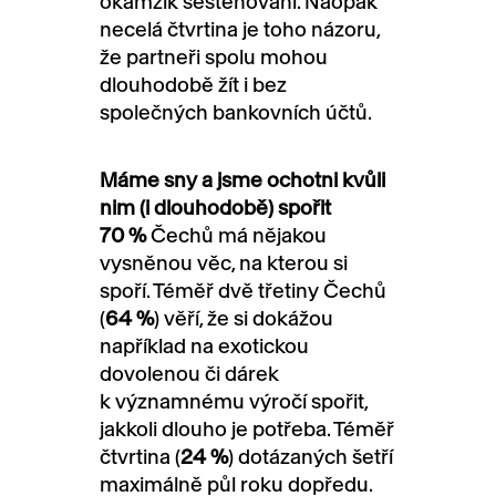
okamžik sestěhování. Naopak
necelá čtvrtina je toho názoru,
že partneři spolu mohou
dlouhodobě žít i bez
společných bankovních účtů.
Máme sny a jsme ochotni kvůli
nim (i dlouhodobě) spořit
70 %
Čechů má nějakou
vysněnou věc, na kterou si
spoří. Téměř dvě třetiny Čechů
(
64 %
) věří, že si dokážou
například na exotickou
dovolenou či dárek
k významnému výročí spořit,
jakkoli dlouho je potřeba. Téměř
čtvrtina (
24 %
) dotázaných šetří
maximálně půl roku dopředu.