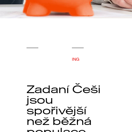
ING
Zadaní Češi
jsou
spořivější
než běžná
populace