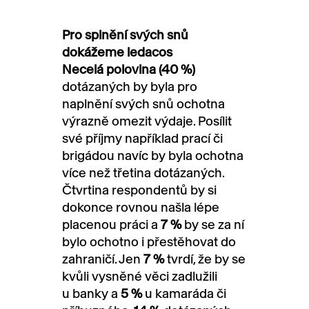
Pro splnění svých snů
dokážeme ledacos
Necelá polovina (40 %)
dotázaných by byla pro
naplnění svých snů ochotna
výrazně omezit výdaje. Posílit
své příjmy například prací či
brigádou navíc by byla ochotna
více než třetina dotázaných.
Čtvrtina respondentů by si
dokonce rovnou našla lépe
placenou práci a
7 %
by se za ní
bylo ochotno i přestěhovat do
zahraničí. Jen
7 %
tvrdí, že by se
kvůli vysněné věci zadlužili
u banky a
5 %
u kamaráda či