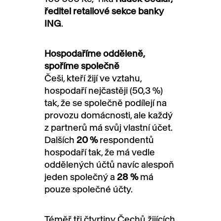
ředitel retailové sekce banky
ING
.
Hospodaříme odděleně,
spoříme společně
Češi, kteří žijí ve vztahu,
hospodaří nejčastěji (50,3 %)
tak, že se společně podílejí na
provozu domácnosti, ale každý
z partnerů má svůj vlastní účet.
Dalších
20 %
respondentů
hospodaří tak, že má vedle
oddělených účtů navíc alespoň
jeden společný a
28 %
má
pouze společné účty.
Téměř tři čtvrtiny Čechů žijících