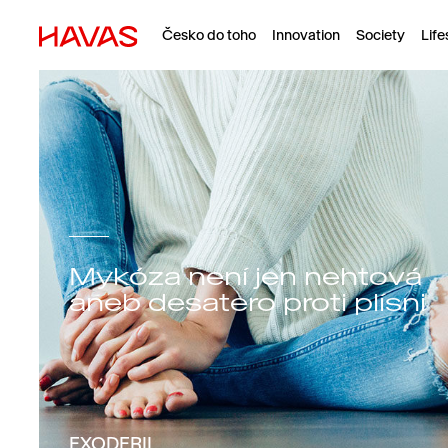
Česko do toho
Innovation
Society
Life
Mykóza není jen nehtová
aneb desatero proti plísni
EXODERIL