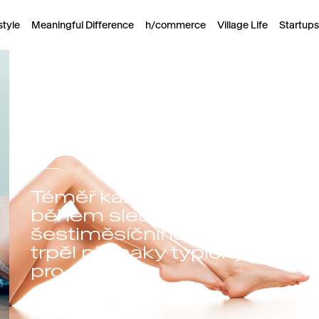
style
Meaningful Difference
h/commerce
Village Life
Startups
Téměř každý druhý Čech
během sledovaného
šestiměsíčního období
trpěl příznaky typickými
pro mykózu
EXODERIL