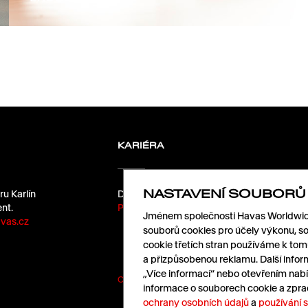
KARIÉRA
NASTAVENÍ SOUBORŮ
ru Karlín
Dáme kafe?
nt.
Pošlete nám životopis.
Jménem společnosti Havas Worldwide
vas.cz
souborů cookies pro účely výkonu, so
cookie třetích stran používáme k to
a přizpůsobenou reklamu. Další infor
„Více informací“ nebo otevřením nabí
Cookies
|
Ochrana údajů
informace o souborech cookie a zpra
ochrany osobních údajů
a
používání 