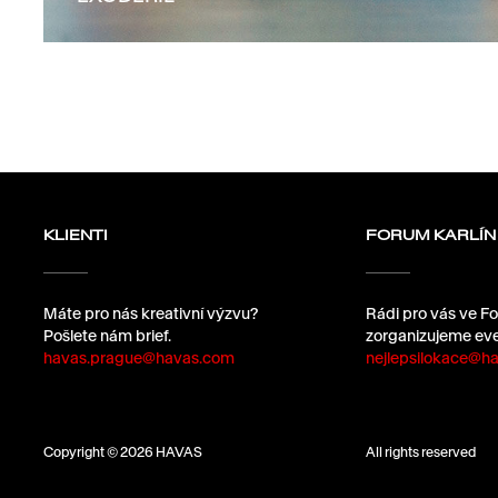
KLIENTI
FORUM KARLÍN
Máte pro nás kreativní výzvu?
Rádi pro vás ve Fo
Pošlete nám brief.
zorganizujeme eve
havas.prague@havas.com
nejlepsilokace@ha
Copyright © 2026 HAVAS
All rights reserved