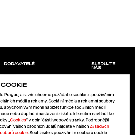
DODAVATELÉ
SLEDUJTE
NÁS
 COOKIE
Pojďme spolu růst.
LinkedIn
Pošlete nám vaši nabídku.
 Prague, a.s. vás chceme požádat o souhlas s používáním
Facebook
nabidky@havas.cz
Instagram
ciálních médií a reklamy. Sociální média a reklamní soubory
X
mu, abychom vám mohli nabízet funkce sociálních médií
mace nebo doplnění nastavení získáte kliknutím navtlačítko
dky „
Cookies
“ v dolní části webové stránky. Podrobnější
Pressroom
Cz
|
En
cování vašich osobních údajů najdete v našich
Zásadách
souborů cookie
. Souhlasíte s používáním souborů cookie