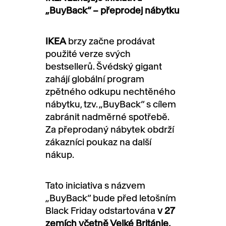
„BuyBack“ – přeprodej nábytku
IKEA
brzy začne prodávat
použité verze svých
bestsellerů. Švédský gigant
zahájí globální program
zpětného odkupu nechtěného
nábytku, tzv. „BuyBack“ s cílem
zabránit nadměrné spotřebě.
Za přeprodaný nábytek obdrží
zákazníci poukaz na další
nákup.
Tato iniciativa s názvem
„BuyBack“ bude před letošním
Black Friday odstartována
v 27
zemích včetně Velké Británie,