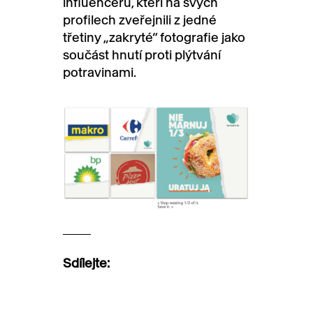
influencerů, kteří na svých
profilech zveřejnili z jedné
třetiny „zakryté“ fotografie jako
součást hnutí proti plýtvání
potravinami.
Sdílejte: