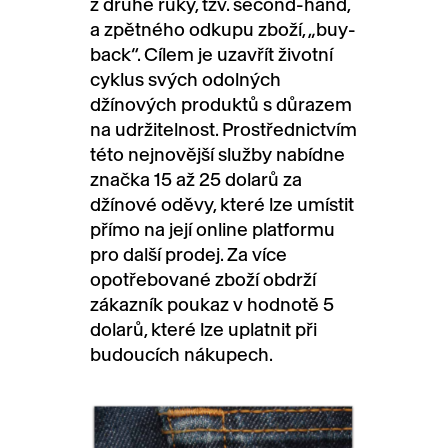
z druhé ruky, tzv. second-hand,
a zpětného odkupu zboží, „buy-
back“. Cílem je uzavřít životní
cyklus svých odolných
džínových produktů s důrazem
na udržitelnost. Prostřednictvím
této nejnovější služby nabídne
značka 15 až 25 dolarů za
džínové oděvy, které lze umístit
přímo na její online platformu
pro další prodej. Za více
opotřebované zboží obdrží
zákazník poukaz v hodnotě 5
dolarů, které lze uplatnit při
budoucích nákupech.