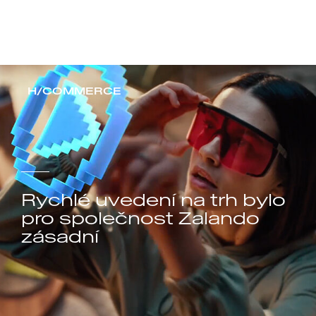
BILLA
H/COMMERCE
Rychlé uvedení na trh bylo
pro společnost Zalando
zásadní