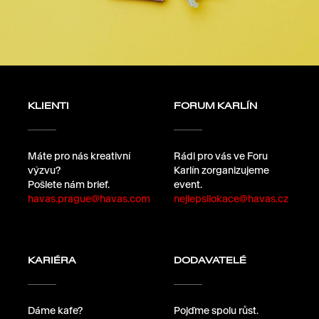
KLIENTI
FORUM KARLÍN
Máte pro nás kreativní
Rádi pro vás ve Foru
výzvu?
Karlín zorganizujeme
Pošlete nám brief.
event.
havas.prague@havas.com
nejlepsilokace@havas.cz
KARIÉRA
DODAVATELÉ
Dáme kafe?
Pojďme spolu růst.