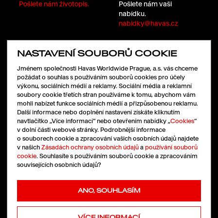
Pošlete nám životopis.
Pošlete nám vaši
nabídku.
nabidky@havas.cz
NASTAVENÍ SOUBORŮ COOKIE
SLEDUJTE NÁS
Jménem společnosti Havas Worldwide Prague, a.s. vás chceme
požádat o souhlas s používáním souborů cookies pro účely
výkonu, sociálních médií a reklamy. Sociální média a reklamní
soubory cookie třetích stran používáme k tomu, abychom vám
LinkedIn
mohli nabízet funkce sociálních médií a přizpůsobenou reklamu.
Facebook
Další informace nebo doplnění nastavení získáte kliknutím
Instagram
navtlačítko „Více informací“ nebo otevřením nabídky „
Cookies
“
X
v dolní části webové stránky. Podrobnější informace
o souborech cookie a zpracování vašich osobních údajů najdete
v našich
Zásadách ochrany osobních údajů
a
používání souborů
cookie
. Souhlasíte s používáním souborů cookie a zpracováním
souvisejících osobních údajů?
Cookies
|
Ochrana údajů
Pressroom
ANO, SOUHLASÍM
Copyright © 2026 HAVAS
All rights reserved
VÍCE INFORMACÍ