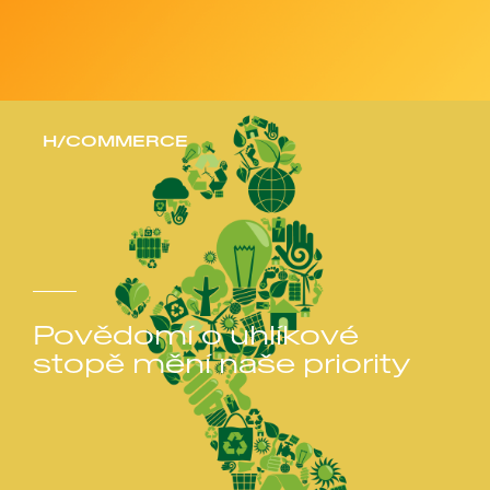
H/COMMERCE
Povědomí o uhlíkové
stopě mění naše priority