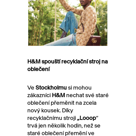
H&M spouští recyklační stroj na
oblečení
Ve
Stockholmu
si mohou
zákazníci
H&M
nechat své staré
oblečení přeměnit na zcela
nový kousek. Díky
recyklačnímu stroji
„Looop
“
trvá jen několik hodin, než se
staré oblečení přemění ve