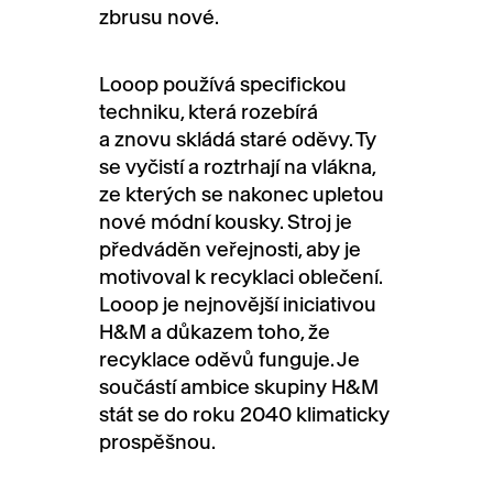
zbrusu nové.
Looop používá specifickou
techniku, která rozebírá
a znovu skládá staré oděvy. Ty
se vyčistí a roztrhají na vlákna,
ze kterých se nakonec upletou
nové módní kousky. Stroj je
předváděn veřejnosti, aby je
motivoval k recyklaci oblečení.
Looop je nejnovější iniciativou
H&M a důkazem toho, že
recyklace oděvů funguje. Je
součástí ambice skupiny H&M
stát se do roku 2040 klimaticky
prospěšnou.