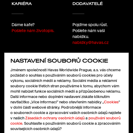
KARIÉRA
DODAVATELÉ
Dáme kafe?
Pojďme spolu růst.
Pošlete nám životopis.
Pošlete nám vaši
nabídku.
nabidky@havas.cz
NASTAVENÍ SOUBORŮ COOKIE
SLEDUJTE NÁS
Jménem společnosti Havas Worldwide Prague, a.s. vás chceme
požádat o souhlas s používáním souborů cookies pro účely
výkonu, sociálních médií a reklamy. Sociální média a reklamní
soubory cookie třetích stran používáme k tomu, abychom vám
LinkedIn
mohli nabízet funkce sociálních médií a přizpůsobenou reklamu.
Facebook
Další informace nebo doplnění nastavení získáte kliknutím
Instagram
navtlačítko „Více informací“ nebo otevřením nabídky „
Cookies
“
X
v dolní části webové stránky. Podrobnější informace
o souborech cookie a zpracování vašich osobních údajů najdete
v našich
Zásadách ochrany osobních údajů
a
používání souborů
cookie
. Souhlasíte s používáním souborů cookie a zpracováním
souvisejících osobních údajů?