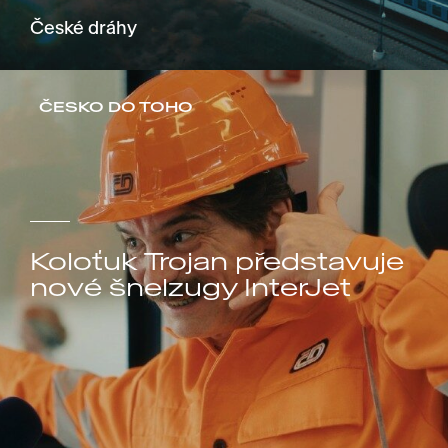
České dráhy
ČESKO DO TOHO
Koloťuk Trojan představuje
nové šnelzugy InterJet