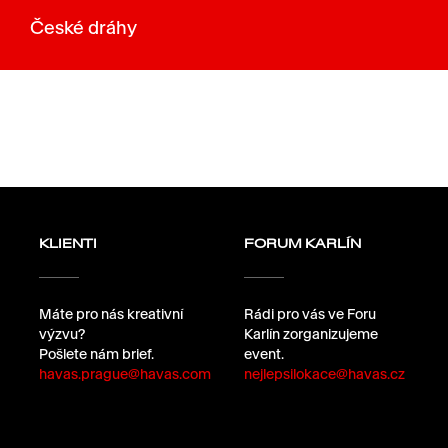
České dráhy
KLIENTI
FORUM KARLÍN
Máte pro nás kreativní
Rádi pro vás ve Foru
výzvu?
Karlín zorganizujeme
Pošlete nám brief.
event.
havas.prague@havas.com
nejlepsilokace@havas.cz