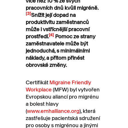
více než 10 % ze svých
pracovních dnů kvůli migréně.
[3]
Snížit její dopad na
produktivitu zaměstnanců
může i vstřícnější pracovní
[4]
prostředí.
Pomoc ze strany
zaměstnavatele může být
jednoduchá, s minimálními
náklady, a přitom přinést
obrovské změny.
Certifikát
Migraine Friendly
Workplace
(MFW) byl vytvořen
Evropskou aliancí pro migrénu
a bolest hlavy
(
www.emhalliance.org
), která
zastřešuje pacientská sdružení
pro osoby s migrénou a jinými