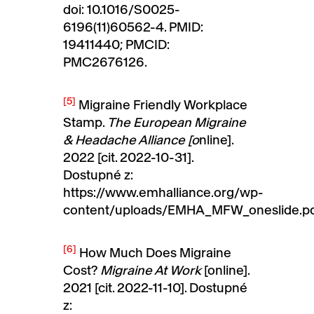
doi: 10.1016/S0025-
6196(11)60562-4. PMID:
19411440; PMCID:
PMC2676126.
[5]
Migraine Friendly Workplace
Stamp.
The European Migraine
& Headache Alliance [o
nline].
2022 [cit. 2022-10-31].
Dostupné z:
https://www.emhalliance.org/wp-
content/uploads/EMHA_MFW_oneslide.p
[6]
How Much Does Migraine
Cost?
Migraine At Work
[online].
2021 [cit. 2022-11-10]. Dostupné
z: