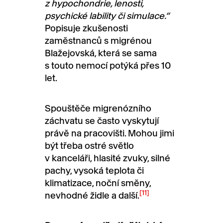
z hypochondrie, lenosti,
psychické lability či simulace.“
Popisuje zkušenosti
zaměstnanců s migrénou
Blažejovská, která se sama
s touto nemocí potýká přes 10
let.
Spouštěče migrenózního
záchvatu se často vyskytují
právě na pracovišti. Mohou jimi
být třeba ostré světlo
v kanceláři, hlasité zvuky, silné
pachy, vysoká teplota či
klimatizace, noční směny,
[11]
nevhodné židle a další.