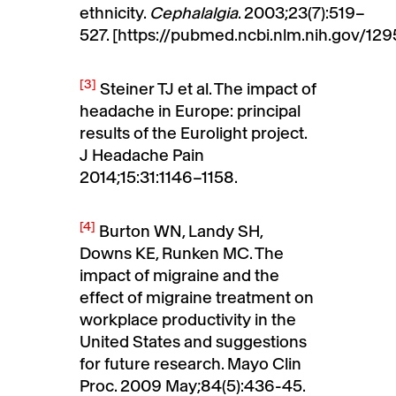
ethnicity.
Cephalalgia
. 2003;23(7):519–
527. [https://pubmed.ncbi.nlm.nih.gov/12
[3]
Steiner TJ et al. The impact of
headache in Europe: principal
results of the Eurolight project.
J Headache Pain
2014;15:31:1146–1158.
[4]
Burton WN, Landy SH,
Downs KE, Runken MC. The
impact of migraine and the
effect of migraine treatment on
workplace productivity in the
United States and suggestions
for future research. Mayo Clin
Proc. 2009 May;84(5):436-45.