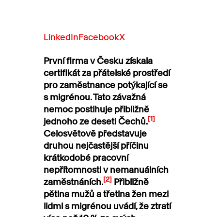
LinkedIn
Facebook
X
První firma v Česku získala
certifikát za přátelské prostředí
pro zaměstnance potýkající se
s migrénou. Tato závažná
nemoc postihuje přibližně
[1]
jednoho ze deseti Čechů.
Celosvětově představuje
druhou nejčastější příčinu
krátkodobé pracovní
nepřítomnosti v nemanuálních
[2]
zaměstnáních.
Přibližně
pětina mužů a třetina žen mezi
lidmi s migrénou uvádí, že ztratí