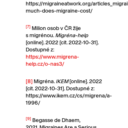
https://migraineatwork.org/articles_migr
much-does-migraine-cost/
[7]
Milion osob v ČR žije
s migrénou.
Migréna-help
[online]. 2022 [cit. 2022-10-31].
Dostupné z:
https://www.migrena-
help.cz/o-nas3/
[8]
Migréna.
IKEM
[online]. 2022
[cit. 2022-10-31]. Dostupné z:
https://www.ikem.cz/cs/migrena/a-
1996/
[9]
Begasse de Dhaem,
2021, Migraines Are a Serious