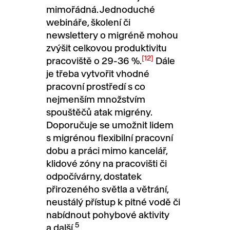
mimořádná. Jednoduché
webináře, školení či
newslettery o migréně mohou
zvýšit celkovou produktivitu
[12]
pracoviště o 29-36 %.
Dále
je třeba vytvořit vhodné
pracovní prostředí s co
nejmenším množstvím
spouštěčů atak migrény.
Doporučuje se umožnit lidem
s migrénou flexibilní pracovní
dobu a práci mimo kancelář,
klidové zóny na pracovišti či
odpočívárny, dostatek
přirozeného světla a větrání,
neustálý přístup k pitné vodě či
nabídnout pohybové aktivity
5
a další.