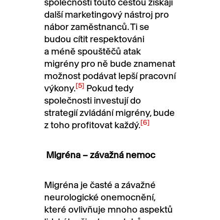
společnosti touto cestou získají
další marketingový nástroj pro
nábor zaměstnanců. Ti se
budou cítit respektováni
a méně spouštěčů atak
migrény pro ně bude znamenat
možnost podávat lepší pracovní
[5]
výkony.
Pokud tedy
společnosti investují do
strategií zvládání migrény, bude
[6]
z toho profitovat každý.
Migréna – závažná nemoc
Migréna je časté a závažné
neurologické onemocnění,
které ovlivňuje mnoho aspektů