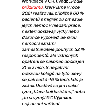
Workplace v ČR, uvádí:
„Podle
průzkumu
, který jsme v roce
2021 realizovali, přibližně 60 %
pacientů s migrénou omezuje
jejich nemoc v hledání práce,
někteří dostávají výtky nebo
dokonce výpověď. Se svou
nemocí seznámí
zaměstnavatele pouhých 32 %
respondentů, ale vstřícných
opatření se nakonec dočká jen
21 % z nich. S negativní
odezvou kolegů na tyto úlevy
se pak setká 46 % těch, kdo je
získali. Dostává se jim reakcí
typu „hlava bolí každého,“ nebo
„to si vymýšlíš“. Výjimkou
nejsou ani nařčení