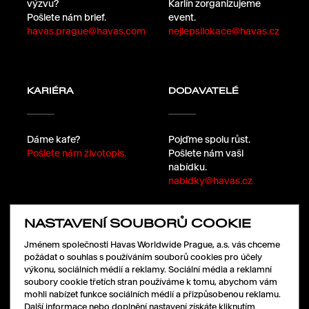
výzvu?
Karlín zorganizujeme
Pošlete nám brief.
event.
havas.prague@havas.com
nejlepsilokace@havas.cz
KARIÉRA
DODAVATELÉ
Dáme kafe?
Pojďme spolu růst.
Pošlete nám životopis.
Pošlete nám vaši
nabídku.
nabidky@havas.cz
NASTAVENÍ SOUBORŮ COOKIE
SLEDUJTE NÁS
Jménem společnosti Havas Worldwide Prague, a.s. vás chceme
požádat o souhlas s používáním souborů cookies pro účely
výkonu, sociálních médií a reklamy. Sociální média a reklamní
soubory cookie třetích stran používáme k tomu, abychom vám
LinkedIn
mohli nabízet funkce sociálních médií a přizpůsobenou reklamu.
Facebook
Další informace nebo doplnění nastavení získáte kliknutím