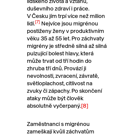
lidského života a vztahů,
duševního zdraví i práce.
V Česku jím trpí více než milion
[7]
lidí.
Nejvíce jsou migrénou
postiženy ženy v produktivním
věku 35 až 55 let. Pro záchvaty
migrény je středně silná až silná
pulzující bolest hlavy, která
může trvat od tří hodin do
zhruba tří dnů. Provází ji
nevolnosti, zvracení, závratě,
světloplachost, citlivost na
zvuky či zápachy. Po skončení
ataky může být člověk
absolutně vyčerpaný.
[8]
Zaměstnanci s migrénou
zameškají kvůli záchvatům