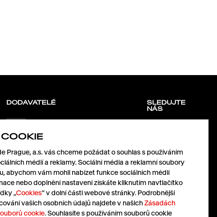
DODAVATELÉ
SLEDUJTE
NÁS
 COOKIE
Pojďme spolu růst.
LinkedIn
Pošlete nám vaši nabídku.
 Prague, a.s. vás chceme požádat o souhlas s používáním
Facebook
nabidky@havas.cz
Instagram
ciálních médií a reklamy. Sociální média a reklamní soubory
X
mu, abychom vám mohli nabízet funkce sociálních médií
mace nebo doplnění nastavení získáte kliknutím navtlačítko
dky „
Cookies
“ v dolní části webové stránky. Podrobnější
Pressroom
Cz
|
En
cování vašich osobních údajů najdete v našich
Zásadách
souborů cookie
. Souhlasíte s používáním souborů cookie