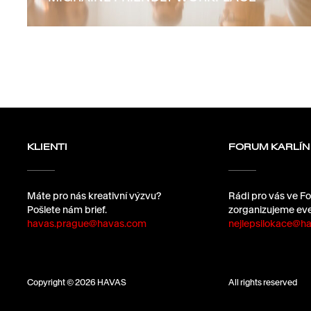
KLIENTI
FORUM KARLÍN
Máte pro nás kreativní výzvu?
Rádi pro vás ve Fo
Pošlete nám brief.
zorganizujeme eve
havas.prague@havas.com
nejlepsilokace@ha
Copyright © 2026 HAVAS
All rights reserved