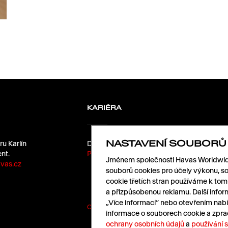
KARIÉRA
NASTAVENÍ SOUBORŮ
ru Karlín
Dáme kafe?
nt.
Pošlete nám životopis.
Jménem společnosti Havas Worldwide
vas.cz
souborů cookies pro účely výkonu, so
cookie třetích stran používáme k to
a přizpůsobenou reklamu. Další infor
„Více informací“ nebo otevřením nabí
Cookies
|
Ochrana údajů
informace o souborech cookie a zpra
ochrany osobních údajů
a
používání 