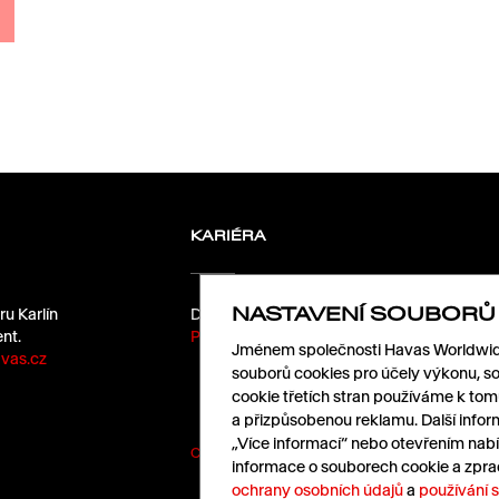
KARIÉRA
NASTAVENÍ SOUBORŮ
ru Karlín
Dáme kafe?
nt.
Pošlete nám životopis.
Jménem společnosti Havas Worldwide
vas.cz
souborů cookies pro účely výkonu, so
cookie třetích stran používáme k to
a přizpůsobenou reklamu. Další infor
„Více informací“ nebo otevřením nabí
Cookies
|
Ochrana údajů
informace o souborech cookie a zpra
ochrany osobních údajů
a
používání 