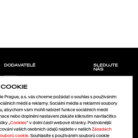
DODAVATELÉ
SLEDUJTE
NÁS
 COOKIE
Pojďme spolu růst.
LinkedIn
Pošlete nám vaši nabídku.
 Prague, a.s. vás chceme požádat o souhlas s používáním
Facebook
nabidky@havas.cz
Instagram
ciálních médií a reklamy. Sociální média a reklamní soubory
X
mu, abychom vám mohli nabízet funkce sociálních médií
mace nebo doplnění nastavení získáte kliknutím navtlačítko
dky „
Cookies
“ v dolní části webové stránky. Podrobnější
Pressroom
Cz
|
En
cování vašich osobních údajů najdete v našich
Zásadách
souborů cookie
. Souhlasíte s používáním souborů cookie