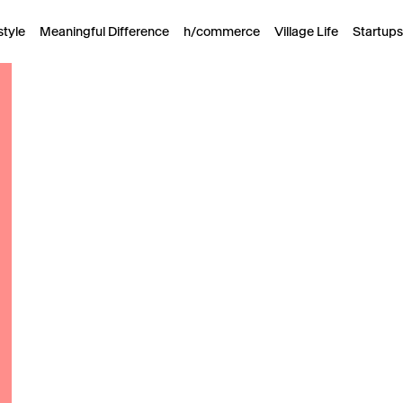
style
Meaningful Difference
h/commerce
Village Life
Startups