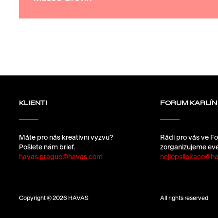
KLIENTI
FORUM KARLÍN
Máte pro nás kreativní výzvu?
Rádi pro vás ve Fo
Pošlete nám brief.
zorganizujeme eve
havas.prague@havas.com
nejlepsilokace@ha
Copyright © 2026 HAVAS
All rights reserved