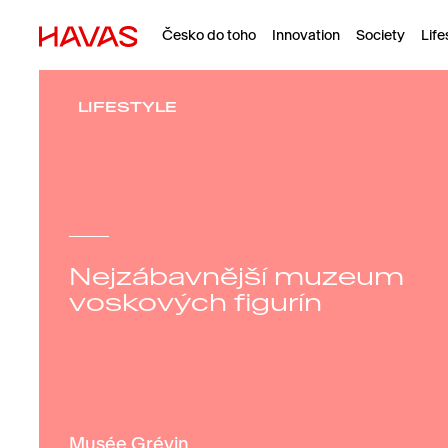
Česko do toho
Innovation
Society
Life
LIFESTYLE
Nejzábavnější muzeum
voskových figurín
Musée Grévin