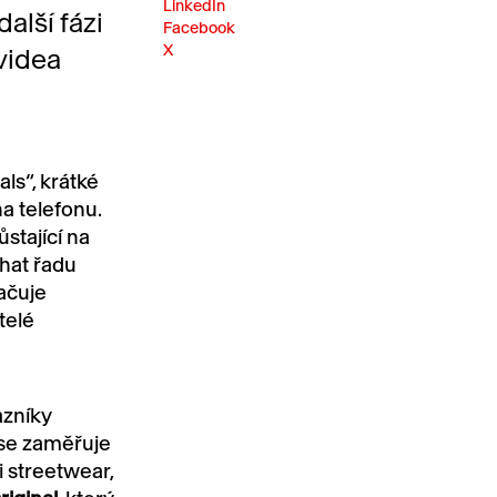
LinkedIn
další fázi
Facebook
X
videa
als“, krátké
a telefonu.
stající na
hat řadu
ačuje
telé
azníky
 se zaměřuje
i streetwear,