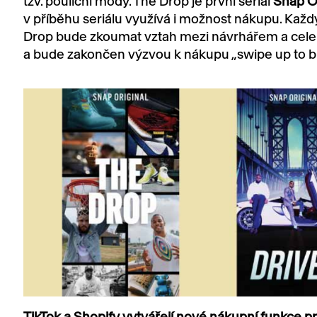
tzv. pouliční módy. The Drop je první seriál
Snap Or
v příběhu seriálu využívá i možnost nákupu. Každý
Drop bude zkoumat vztah mezi návrhářem a cele
a bude zakončen výzvou k nákupu „swipe up to b
TikTok a Shopify vytvářejí nové nákupní funkce p