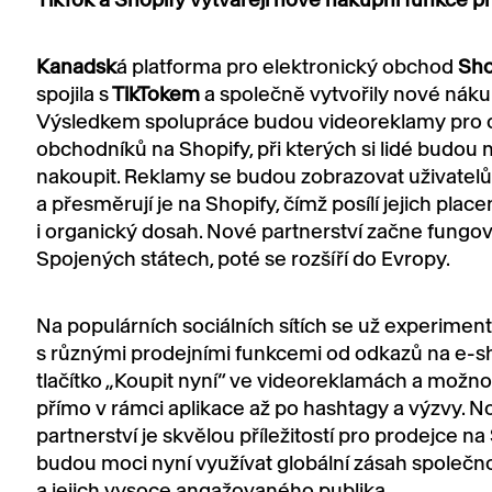
Kanadsk
á platforma pro elektronický obchod
Sho
spojila s
TikTokem
a společně vytvořily nové náku
Výsledkem spolupráce budou videoreklamy pro c
obchodníků na Shopify, při kterých si lidé budou
nakoupit. Reklamy se budou zobrazovat uživatel
a přesměrují je na Shopify, čímž posílí jejich place
i organický dosah. Nové partnerství začne fungov
Spojených státech, poté se rozšíří do Evropy.
Na populárních sociálních sítích se už experimen
s různými prodejními funkcemi od odkazů na e-s
tlačítko „Koupit nyní“ ve videoreklamách a možn
přímo v rámci aplikace až po hashtagy a výzvy. N
partnerství je skvělou příležitostí pro prodejce na 
budou moci nyní využívat globální zásah společno
a jejich vysoce angažovaného publika.