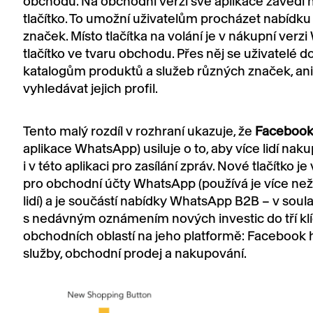
obchodu. Na obchodní verzi své aplikace zavedl
tlačítko. To umožní uživatelům procházet nabídku
značek. Místo tlačítka na volání je v nákupní ver
tlačítko ve tvaru obchodu. Přes něj se uživatelé 
katalogům produktů a služeb různých značek, ani
vyhledávat jejich profil.
Tento malý rozdíl v rozhraní ukazuje, že
Faceboo
aplikace WhatsApp) usiluje o to, aby více lidí nak
i v této aplikaci pro zasílání zpráv. Nové tlačítko j
pro obchodní účty WhatsApp (používá je více než
lidí) a je součástí nabídky WhatsApp B2B – v soul
s nedávným oznámením nových investic do tří kl
obchodních oblastí na jeho platformě: Facebook
služby, obchodní prodej a nakupování.