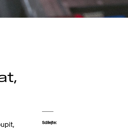
t,
upit,
Sdílejte: