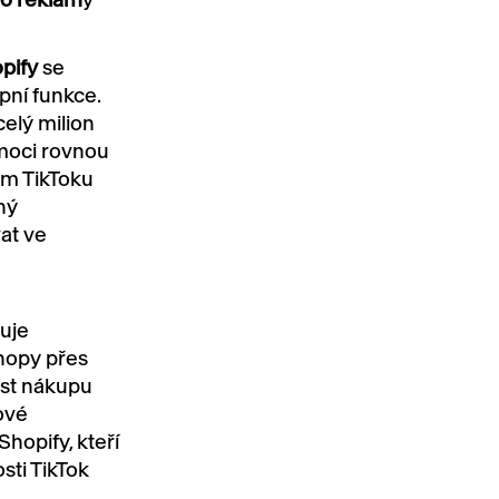
pify
se
pní funkce.
elý milion
 moci rovnou
ům TikToku
ný
at ve
tuje
hopy přes
ost nákupu
ové
Shopify, kteří
sti TikTok