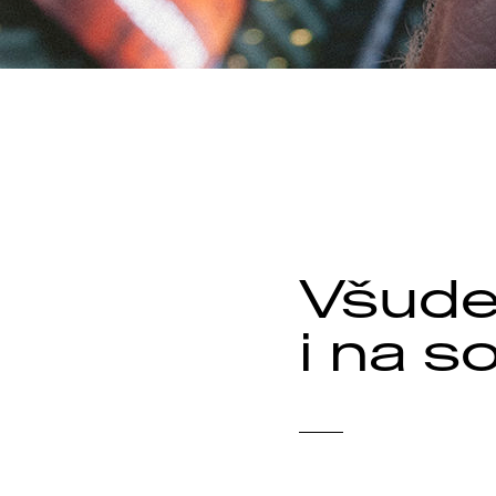
Všude
i na s