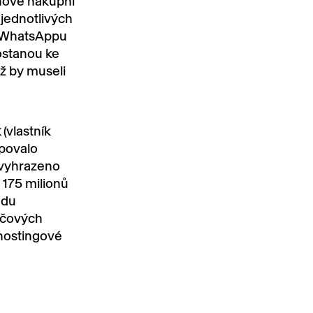
 nové nákupní
 jednotlivých
zi WhatsAppu
dostanou ke
ž by museli
k
(vlastník
upovalo
e vyhrazeno
 175 milionů
adu
íčových
 hostingové