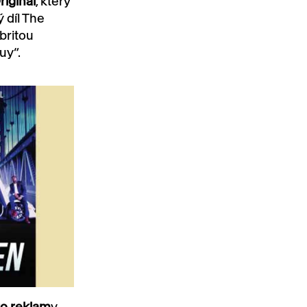
iginal
, který
 díl The
britou
uy“.
ro reklam
y