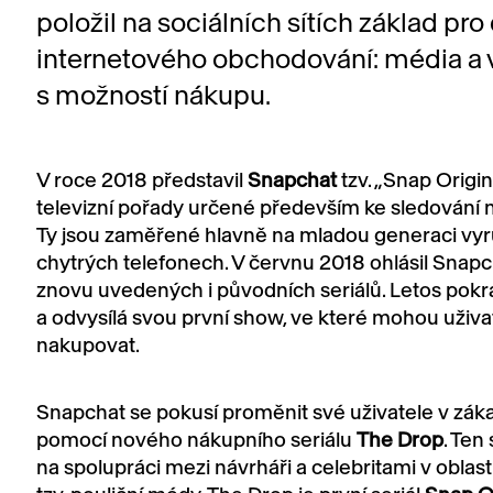
položil na sociálních sítích základ pro 
internetového obchodování: média a 
s možností nákupu.
V roce 2018 představil
Snapchat
tzv. „Snap Origin
televizní pořady určené především ke sledování n
Ty jsou zaměřené hlavně na mladou generaci vyrů
chytrých telefonech. V červnu 2018 ohlásil Snapc
znovu uvedených i původních seriálů. Letos pokr
a odvysílá svou první show, ve které mohou uživa
nakupovat.
Snapchat se pokusí proměnit své uživatele v zák
pomocí nového nákupního seriálu
The Drop
. Ten
na spolupráci mezi návrháři a celebritami v oblast