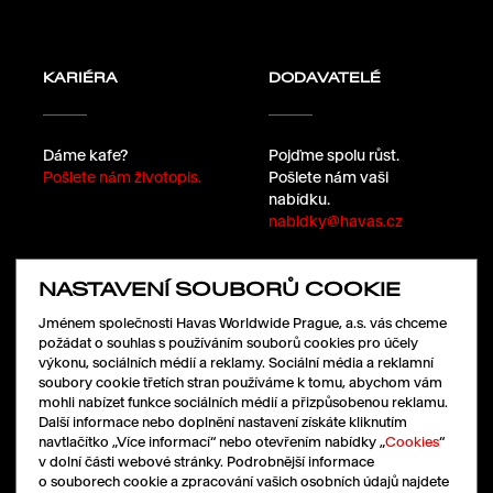
KARIÉRA
DODAVATELÉ
Dáme kafe?
Pojďme spolu růst.
Pošlete nám životopis.
Pošlete nám vaši
nabídku.
nabidky@havas.cz
NASTAVENÍ SOUBORŮ COOKIE
SLEDUJTE NÁS
Jménem společnosti Havas Worldwide Prague, a.s. vás chceme
požádat o souhlas s používáním souborů cookies pro účely
výkonu, sociálních médií a reklamy. Sociální média a reklamní
soubory cookie třetích stran používáme k tomu, abychom vám
LinkedIn
mohli nabízet funkce sociálních médií a přizpůsobenou reklamu.
Facebook
Další informace nebo doplnění nastavení získáte kliknutím
Instagram
navtlačítko „Více informací“ nebo otevřením nabídky „
Cookies
“
X
v dolní části webové stránky. Podrobnější informace
o souborech cookie a zpracování vašich osobních údajů najdete