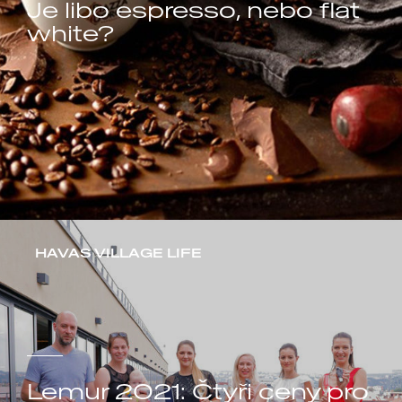
Je libo espresso, nebo flat
white?
HAVAS VILLAGE LIFE
Lemur 2021: Čtyři ceny pro