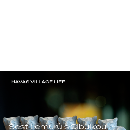
stravování českých
školáků
BILLA
HAVAS VILLAGE LIFE
Šest Lemurů s Cibulkou