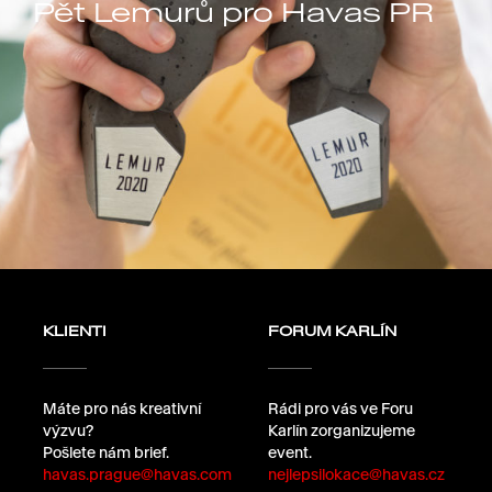
Pět Lemurů pro Havas PR
KLIENTI
FORUM KARLÍN
Máte pro nás kreativní
Rádi pro vás ve Foru
výzvu?
Karlín zorganizujeme
Pošlete nám brief.
event.
havas.prague@havas.com
nejlepsilokace@havas.cz