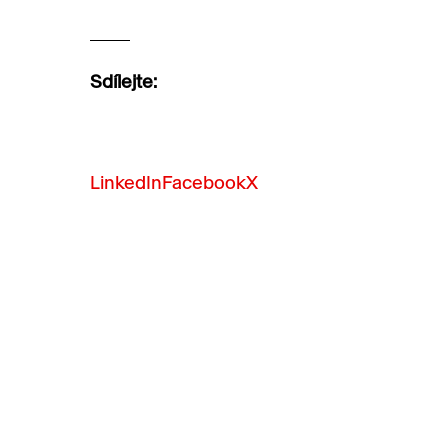
Sdílejte:
LinkedIn
Facebook
X
ČOV a BILLA mění