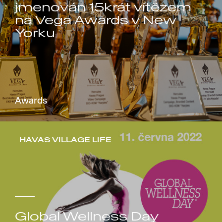
jmenován 15krát vítězem
na Vega Awards v New
Yorku
Awards
HAVAS VILLAGE LIFE
Global Wellness Day