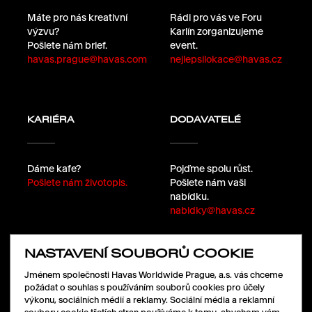
Máte pro nás kreativní
Rádi pro vás ve Foru
výzvu?
Karlín zorganizujeme
Pošlete nám brief.
event.
havas.prague@havas.com
nejlepsilokace@havas.cz
KARIÉRA
DODAVATELÉ
Dáme kafe?
Pojďme spolu růst.
Pošlete nám životopis.
Pošlete nám vaši
nabídku.
nabidky@havas.cz
NASTAVENÍ SOUBORŮ COOKIE
SLEDUJTE NÁS
Jménem společnosti Havas Worldwide Prague, a.s. vás chceme
požádat o souhlas s používáním souborů cookies pro účely
výkonu, sociálních médií a reklamy. Sociální média a reklamní