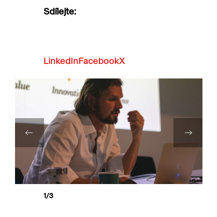
Sdílejte:
LinkedIn
Facebook
X
1
/3