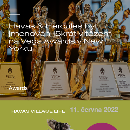
Havas & Hercules byl
jmenován 15krát vítězem
na Vega Awards v New
Yorku
Awards
HAVAS VILLAGE LIFE