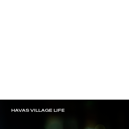
ČOV a BILLA mění
stravování českých
školáků
BILLA
HAVAS VILLAGE LIFE