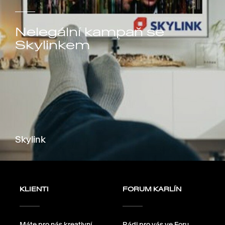
Nelegální kampaň se
Skylinkem
Skylink
KLIENTI
FORUM KARLÍN
Máte pro nás kreativní
Rádi pro vás ve Foru