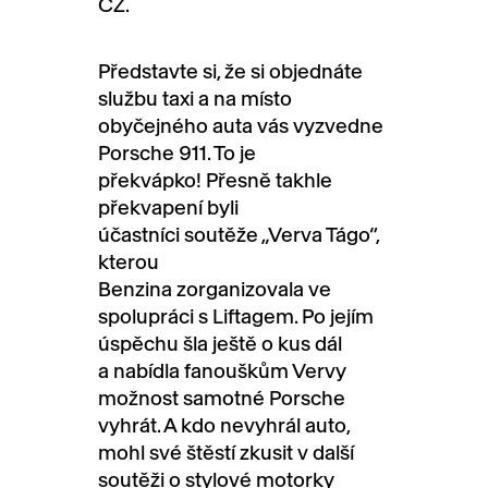
CZ.
Představte si, že si objednáte
službu taxi a na místo
obyčejného auta vás vyzvedne
Porsche 911. To je
překvápko! Přesně takhle
překvapení byli
účastníci soutěže „Verva Tágo“,
kterou
Benzina zorganizovala ve
spolupráci s Liftagem. Po jejím
úspěchu šla ještě o kus dál
a nabídla fanouškům Vervy
možnost samotné Porsche
vyhrát. A kdo nevyhrál auto,
mohl své štěstí zkusit v další
soutěži o stylové motorky