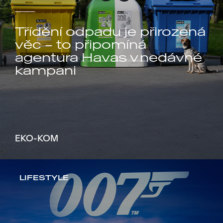
Třídění odpadu je přirozená
věc – to připomíná
agentura Havas v nedávné
kampani
EKO-KOM
LIFESTYLE