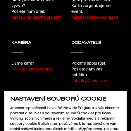
výzvu?
Karlín zorganizujeme
Pošlete nám brief.
event.
havas.prague@havas.com
nejlepsilokace@havas.cz
KARIÉRA
DODAVATELÉ
Dáme kafe?
Pojďme spolu růst.
Pošlete nám životopis.
Pošlete nám vaši
nabídku.
nabidky@havas.cz
NASTAVENÍ SOUBORŮ COOKIE
SLEDUJTE NÁS
Jménem společnosti Havas Worldwide Prague, a.s. vás chceme
požádat o souhlas s používáním souborů cookies pro účely
výkonu, sociálních médií a reklamy. Sociální média a reklamní
soubory cookie třetích stran používáme k tomu, abychom vám
LinkedIn
mohli nabízet funkce sociálních médií a přizpůsobenou reklamu.