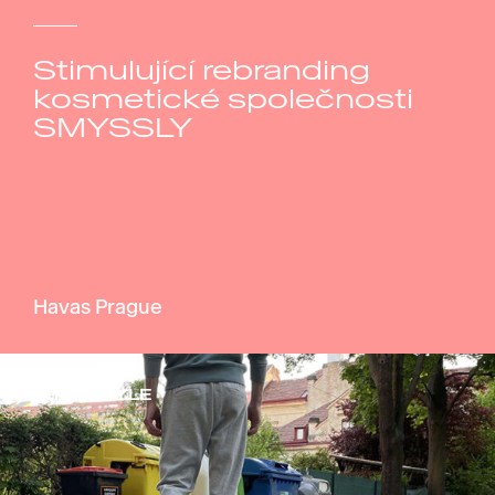
Stimulující rebranding
kosmetické společnosti
SMYSSLY
Havas Prague
LIFESTYLE