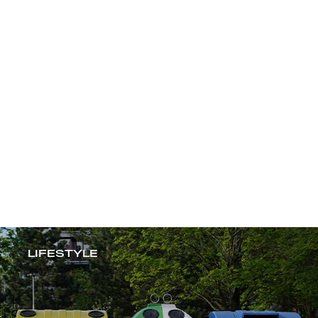
ČOV a BILLA mění
stravování českých
školáků
BILLA
LIFESTYLE