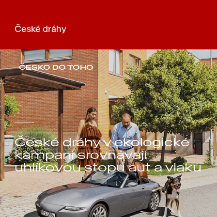
České dráhy
ČESKO DO TOHO
České dráhy v ekologické
kampani srovnávají
uhlíkovou stopu aut a vlaku