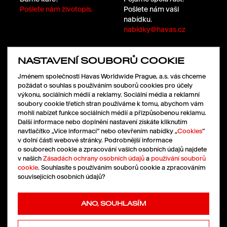
Pošlete nám životopis.
Pošlete nám vaši
nabídku.
nabidky@havas.cz
NASTAVENÍ SOUBORŮ COOKIE
SLEDUJTE NÁS
Jménem společnosti Havas Worldwide Prague, a.s. vás chceme
požádat o souhlas s používáním souborů cookies pro účely
výkonu, sociálních médií a reklamy. Sociální média a reklamní
soubory cookie třetích stran používáme k tomu, abychom vám
LinkedIn
mohli nabízet funkce sociálních médií a přizpůsobenou reklamu.
Facebook
Další informace nebo doplnění nastavení získáte kliknutím
Instagram
navtlačítko „Více informací“ nebo otevřením nabídky „
Cookies
“
X
v dolní části webové stránky. Podrobnější informace
o souborech cookie a zpracování vašich osobních údajů najdete
v našich
Zásadách ochrany osobních údajů
a
používání souborů
cookie
. Souhlasíte s používáním souborů cookie a zpracováním
souvisejících osobních údajů?
Cookies
|
Ochrana údajů
Pressroom
ANO, SOUHLASÍM
Copyright © 2026 HAVAS
All rights reserved