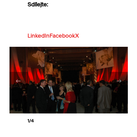
Sdílejte:
LinkedIn
Facebook
X
1
/4