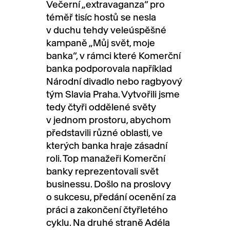
Večerní „extravaganza“ pro
téměř tisíc hostů se nesla
v duchu tehdy veleúspěšné
kampaně „Můj svět, moje
banka“, v rámci které Komerční
banka podporovala například
Národní divadlo nebo ragbyový
tým Slavia Praha. Vytvořili jsme
tedy čtyři oddělené světy
v jednom prostoru, abychom
představili různé oblasti, ve
kterých banka hraje zásadní
roli. Top manažeři Komerční
banky reprezentovali svět
businessu. Došlo na proslovy
o sukcesu, předání ocenění za
práci a zakončení čtyřletého
cyklu. Na druhé straně Adéla