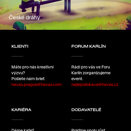
České dráhy
KLIENTI
FORUM KARLÍN
Máte pro nás kreativní
Rádi pro vás ve Foru
výzvu?
Karlín zorganizujeme
Pošlete nám brief.
event.
havas.prague@havas.com
nejlepsilokace@havas.cz
KARIÉRA
DODAVATELÉ
Dáme kafe?
Pojďme spolu růst.