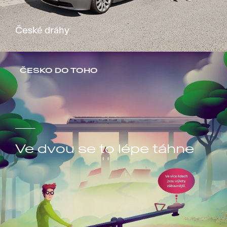
České dráhy
ČESKO DO TOHO
Ve dvou se to lépe táhne