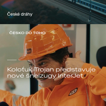
České dráhy
ČESKO DO TOHO
Koloťuk Trojan představuje
nové šnelzugy InterJet