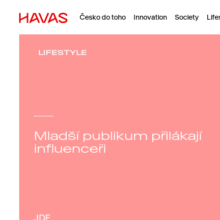
Česko do toho
Innovation
Society
Life
LIFESTYLE
Mladší publikum přilákají
influenceři
JDE