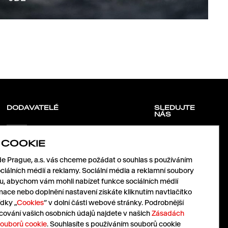
DODAVATELÉ
SLEDUJTE
NÁS
 COOKIE
Pojďme spolu růst.
LinkedIn
Pošlete nám vaši nabídku.
 Prague, a.s. vás chceme požádat o souhlas s používáním
Facebook
nabidky@havas.cz
Instagram
ciálních médií a reklamy. Sociální média a reklamní soubory
X
mu, abychom vám mohli nabízet funkce sociálních médií
mace nebo doplnění nastavení získáte kliknutím navtlačítko
dky „
Cookies
“ v dolní části webové stránky. Podrobnější
Pressroom
Cz
|
En
cování vašich osobních údajů najdete v našich
Zásadách
souborů cookie
. Souhlasíte s používáním souborů cookie