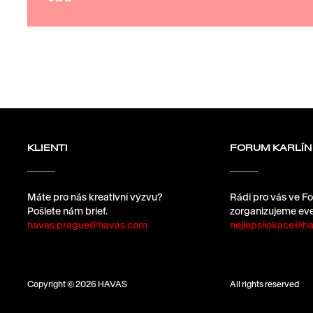
KLIENTI
FORUM KARLÍN
Máte pro nás kreativní výzvu?
Rádi pro vás ve Fo
Pošlete nám brief.
zorganizujeme eve
havas.prague@havas.com
nejlepsilokace@ha
Copyright © 2026 HAVAS
All rights reserved