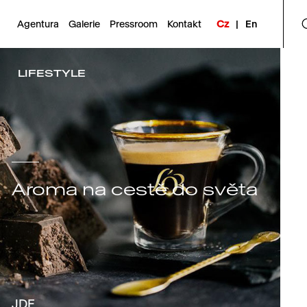
Agentura
Galerie
Pressroom
Kontakt
Cz
|
En
LIFESTYLE
Aroma na cestě do světa
JDE