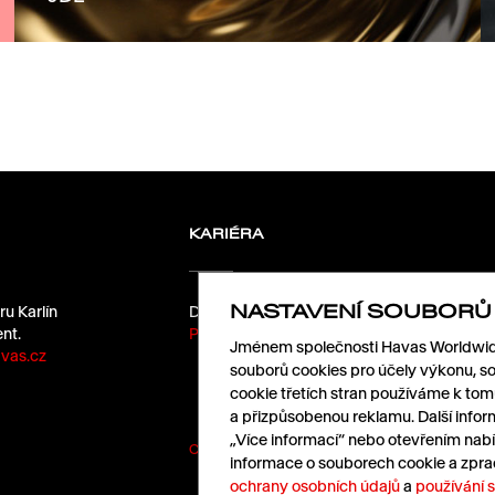
KARIÉRA
NASTAVENÍ SOUBORŮ
ru Karlín
Dáme kafe?
nt.
Pošlete nám životopis.
Jménem společnosti Havas Worldwide
vas.cz
souborů cookies pro účely výkonu, so
cookie třetích stran používáme k to
a přizpůsobenou reklamu. Další infor
„Více informací“ nebo otevřením nabí
Cookies
|
Ochrana údajů
informace o souborech cookie a zpra
ochrany osobních údajů
a
používání 