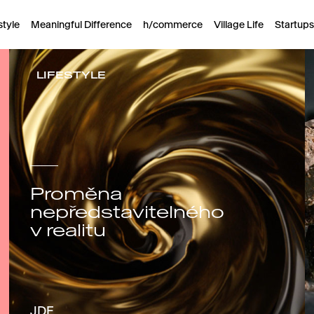
style
Meaningful Difference
h/commerce
Village Life
Startups
LIFESTYLE
Proměna
nepředstavitelného
v realitu
JDE