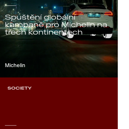
Spuštění globální
kampaně pro Michelin na
třech kontinentech
Michelin
SOCIETY