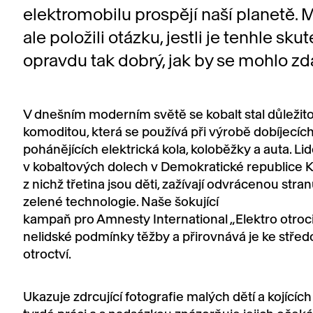
elektromobilu prospějí naší planetě. 
ale položili otázku, jestli je tenhle sku
opravdu tak dobrý, jak by se mohlo zdá
V dnešním moderním světě se kobalt stal důležit
komoditou, která se používá při výrobě dobíjecích 
pohánějících elektrická kola, koloběžky a auta. Lid
v kobaltových dolech v Demokratické republice 
z nichž třetina jsou děti, zažívají odvrácenou stran
zelené technologie. Naše šokující
kampaň pro Amnesty International „Elektro otroci
nelidské podmínky těžby a přirovnává je ke stř
otroctví.
Ukazuje zdrcující fotografie malých dětí a kojícíc