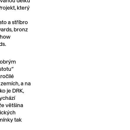
ávanou délku
ojekt, který
to a stříbro
wards, bronz
 Show
ds.
 dobrým
stotu“
ročilé
 zemích, a na
ko je DRK,
ychází
že většina
ických
mínky tak