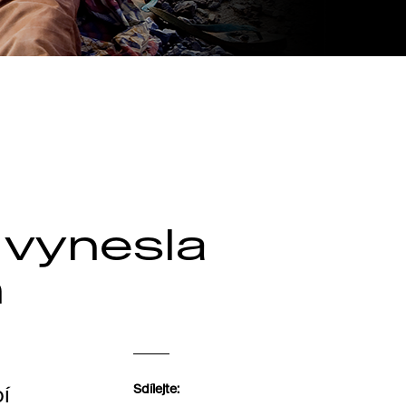
 vynesla
n
í
Sdílejte: