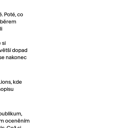
. Poté, co
výběrem
i
 si
 větší dopad
 se nakonec
ions, kde
sopisu
publikum,
šim oceněním
is. Což si