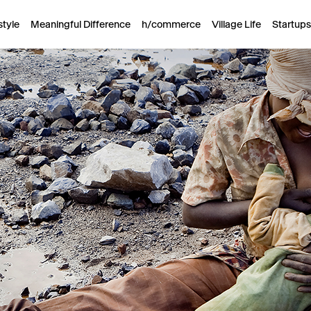
style
Meaningful Difference
h/commerce
Village Life
Startups