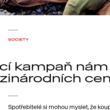
SOCIETY
ící kampaň nám
zinárodních ce
Spotřebitelé si mohou myslet, že koup