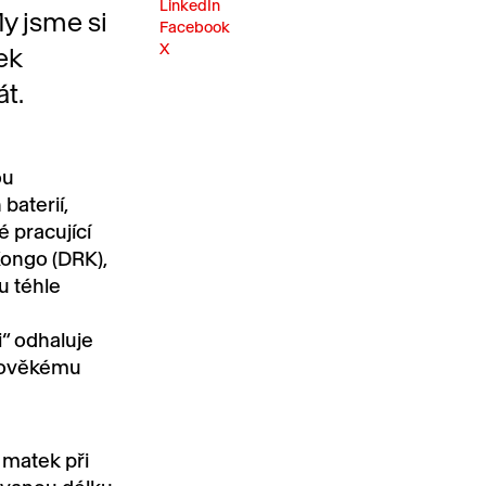
LinkedIn
My jsme si
Facebook
X
tek
t.
ou
baterií,
é pracující
Kongo (DRK),
u téhle
“ odhaluje
edověkému
h matek při