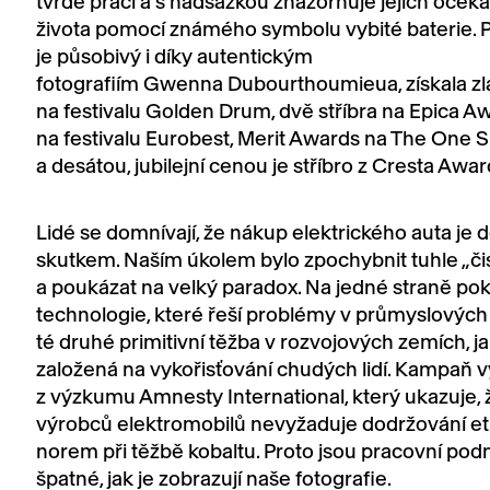
tvrdé práci a s nadsázkou znázorňuje jejich oček
života pomocí známého symbolu vybité baterie. Pr
je působivý i díky autentickým
fotografiím Gwenna Dubourthoumieua, získala zla
na festivalu Golden Drum, dvě stříbra na Epica A
na festivalu Eurobest, Merit Awards na The One
a desátou, jubilejní cenou je stříbro z Cresta Awar
Lidé se domnívají, že nákup elektrického auta je
skutkem. Naším úkolem bylo zpochybnit tuhle „či
a poukázat na velký paradox. Na jedné straně pok
technologie, které řeší problémy v průmyslových
té druhé primitivní těžba v rozvojových zemích, ja
založená na vykořisťování chudých lidí. Kampaň v
z výzkumu Amnesty International, který ukazuje, 
výrobců elektromobilů nevyžaduje dodržování et
norem při těžbě kobaltu. Proto jsou pracovní pod
špatné, jak je zobrazují naše fotografie.