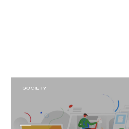
ČOV a BILLA mění
stravování českých
školáků
BILLA
SOCIETY