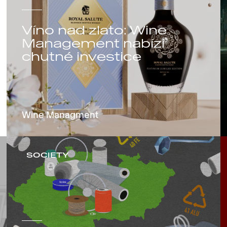
Víno nad zlato: Wine
Management nabízí
chutné investice
Wine Managment
SOCIETY