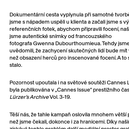
Dokumentární cesta vyplynula při samotné tvorbě
jsme s nápadem uspěli u klienta a začali jsme s 
referenčních fotek, abychom připravili focení, našl
jsme autentické snímky od francouzského
fotografa Gwenna Dubourthoumieua. Tehdy jsme
uvědomili, že zachycení skutečných lidí bude mít
než obsazení herců pro inscenované focení. A to
stalo.
Pozornost upoutala i na světové soutěži Cannes L
byla publikována v „Cannes Issue“ prestižního ča
Lürzer’s Archive
Vol. 3-19.
Těší nás, že tahle kampaň oslovila mnohem větší 
než jsme čekali, dokonce i za hranicemi. Díky na
získává tenhle problém další mediální prostor grat