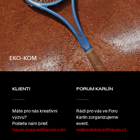
EKO-KOM
KLIENTI
FORUM KARLÍN
Máte pro nás kreativní
Rádi pro vás ve Foru
výzvu?
Karlín zorganizujeme
Pošlete nám brief.
event.
havas.prague@havas.com
nejlepsilokace@havas.cz