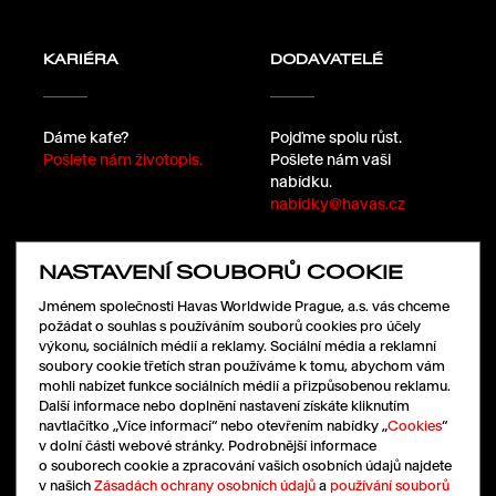
KARIÉRA
DODAVATELÉ
Dáme kafe?
Pojďme spolu růst.
Pošlete nám životopis.
Pošlete nám vaši
nabídku.
nabidky@havas.cz
NASTAVENÍ SOUBORŮ COOKIE
SLEDUJTE NÁS
Jménem společnosti Havas Worldwide Prague, a.s. vás chceme
požádat o souhlas s používáním souborů cookies pro účely
výkonu, sociálních médií a reklamy. Sociální média a reklamní
soubory cookie třetích stran používáme k tomu, abychom vám
LinkedIn
mohli nabízet funkce sociálních médií a přizpůsobenou reklamu.
Facebook
Další informace nebo doplnění nastavení získáte kliknutím
Instagram
navtlačítko „Více informací“ nebo otevřením nabídky „
Cookies
“
X
v dolní části webové stránky. Podrobnější informace
o souborech cookie a zpracování vašich osobních údajů najdete
v našich
Zásadách ochrany osobních údajů
a
používání souborů