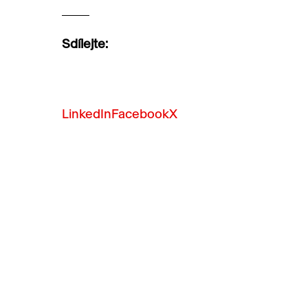
Sdílejte:
LinkedIn
Facebook
X
ČOV a BILLA mění
stravování českých