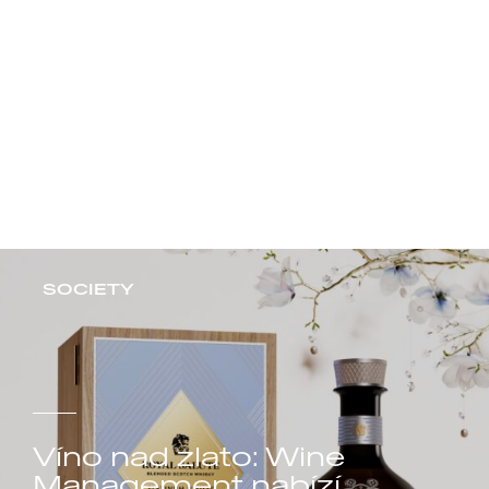
školáků
BILLA
SOCIETY
Víno nad zlato: Wine
Management nabízí