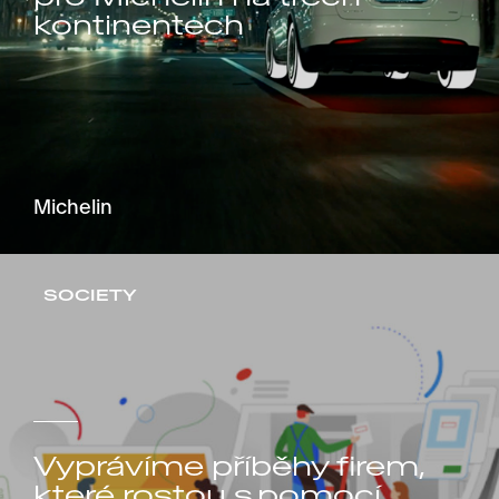
kontinentech
Michelin
SOCIETY
Vyprávíme příběhy firem,
které rostou s pomocí