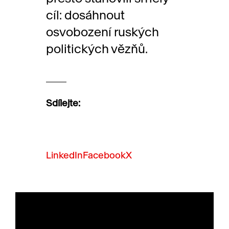
cíl: dosáhnout
osvobození ruských
politických vězňů.
Sdílejte:
LinkedIn
Facebook
X