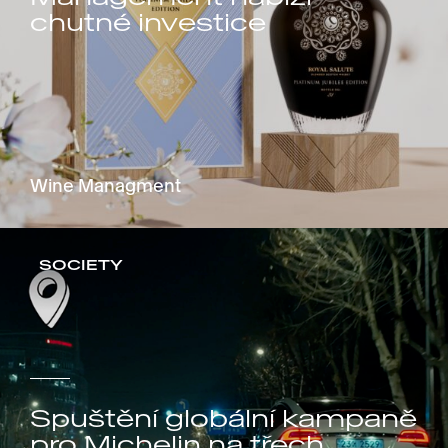
chutné investice
Wine Managment
SOCIETY
Spuštění globální kampaně
pro Michelin na třech